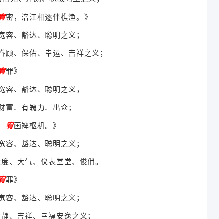
宥
密，涪江相逐伴樵渔。》
宽容、豁达、聪明之义；
眷顾、保佑、幸运、吉祥之义；
宥
罪》
宽容、豁达、聪明之义；
财富、有魄力、出众；
，
宥
画裨枢机。》
宽容、豁达、聪明之义；
大度、大气、仪表堂堂、俊俏。
宥
罪》
宽容、豁达、聪明之义；
文静、吉祥、幸福安逸之义；