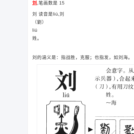
刘
,笔画数是 15
刘 读音是liú,刘
（劉）
liú
姓。
刘的涵义是：指战胜，克服；也指发，如刘海。