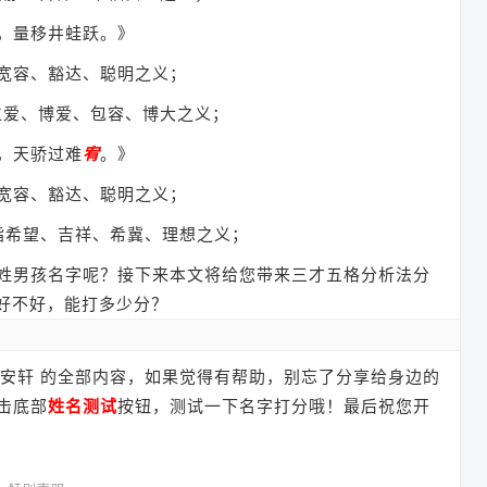
，量移井蛙跃。》
宽容、豁达、聪明之义；
仁爱、博爱、包容、博大之义；
，天骄过难
宥
。》
宽容、豁达、聪明之义；
指希望、吉祥、希冀、理想之义；
姓男孩名字呢？接下来本文将给您带来三才五格分析法分
字好不好，能打多少分？
 刘安轩 的全部内容，如果觉得有帮助，别忘了分享给身边的
击底部
姓名测试
按钮，测试一下名字打分哦！最后祝您开