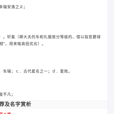
幸福安逸之义；
）。轩冕（卿大夫的车和礼服是分等级的，借以指官爵禄
“轾”，用来喻高低优劣）。
．车辕；ｃ．古代星名之一；ｄ．复姓。
度不凡；
荐及名字赏析