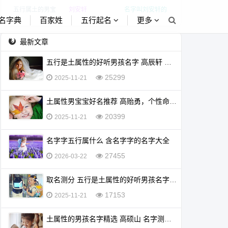
五行属土的男宝
刘安轩
名字叫刘安轩的
名字典
百家姓
五行起名
更多
宝起名刘安轩详
男宝宝
解
最新文章
五行是土属性的好听男孩名字 高辰轩 周易起名打分测试
25299
2025-11-21
土属性男宝宝好名推荐 高贻勇，个性命运分析 测名字打分最准
20399
2025-11-21
名字字五行属什么 含名字字的名字大全
27455
2026-03-22
取名测分 五行是土属性的好听男孩名字 高维唯
17153
2025-11-21
土属性的男孩名字精选 高硕山 名字测吉凶