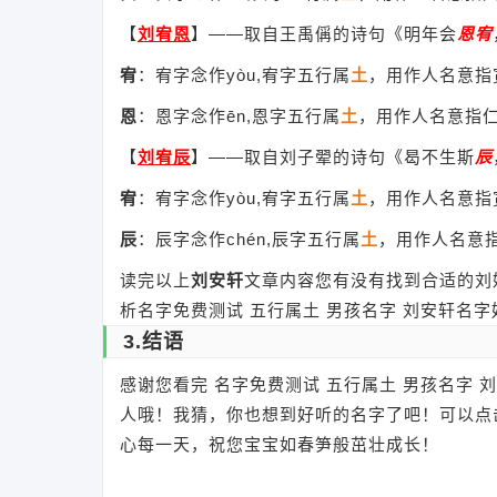
【
刘宥恩
】
——取自王禹偁的诗句《明年会
恩
宥
宥
：宥字念作yòu,宥字五行属
土
，用作人名意指
恩
：恩字念作ēn,恩字五行属
土
，用作人名意指
【
刘宥辰
】
——取自刘子翚的诗句《曷不生斯
辰
宥
：宥字念作yòu,宥字五行属
土
，用作人名意指
辰
：辰字念作chén,辰字五行属
土
，用作人名意
读完以上
刘安轩
文章内容您有没有找到合适的刘
析名字免费测试 五行属土 男孩名字 刘安轩名
3.结语
感谢您看完 名字免费测试 五行属土 男孩名字
人哦！我猜，你也想到好听的名字了吧！可以点
心每一天，祝您宝宝如春笋般茁壮成长！