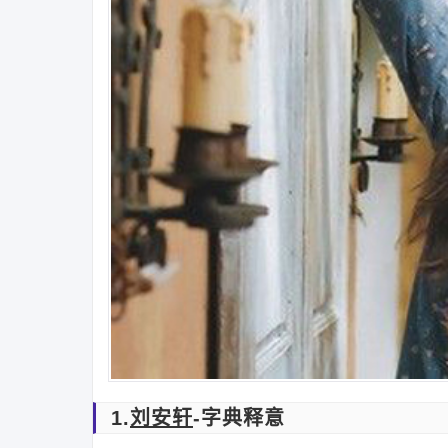
1.
刘安轩
-字典释意