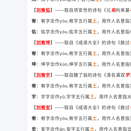
【
刘宥佑
】
——取自项安世的诗句《元
佑
向来基
宥
：宥字念作yòu,宥字五行属
土
，用作人名意指
佑
：佑字念作yòu,佑字五行属
土
，用作人名意指
【
刘宥坤
】
——取自《成语大全》的诗句《赦过
宥
：宥字念作yòu,宥字五行属
土
，用作人名意指
坤
：坤字念作kūn,坤字五行属
土
，用作人名意指
【
刘宥宇
】
——取自魏了翁的诗句《清名满双
宇
宥
：宥字念作yòu,宥字五行属
土
，用作人名意指
宇
：宇字念作yǔ,宇字五行属
土
，用作人名意指
【
刘宥安
】
——取自《成语大全》的诗句《赦过
宥
：宥字念作yòu,宥字五行属
土
，用作人名意指
安
：安字念作ān,安字五行属
土
，用作人名意指