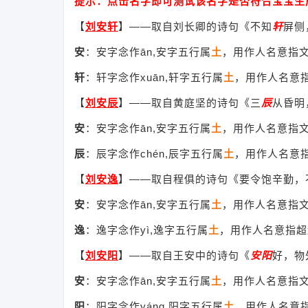
提示：点击名字即可测试该名字是否符合宝宝生
【
刘安轩
】
——取自刘长卿的诗句《不知
轩
屏侧
安
：安字念作ān,安字五行属
土
，用作人名意指
轩
：轩字念作xuān,轩字五行属
土
，用作人名意
【
刘安辰
】
——取自黄庭坚的诗句《三
辰
从昏明
安
：安字念作ān,安字五行属
土
，用作人名意指
辰
：辰字念作chén,辰字五行属
土
，用作人名意
【
刘安逸
】
——取自程俱的诗句《要令饱辛勤，
安
：安字念作ān,安字五行属
土
，用作人名意指
逸
：逸字念作yì,逸字五行属
土
，用作人名意指超
【
刘安阳
】
——取自王安中的诗句《
安阳
好，物
安
：安字念作ān,安字五行属
土
，用作人名意指
阳
：阳字念作yáng,阳字五行属
土
，用作人名意