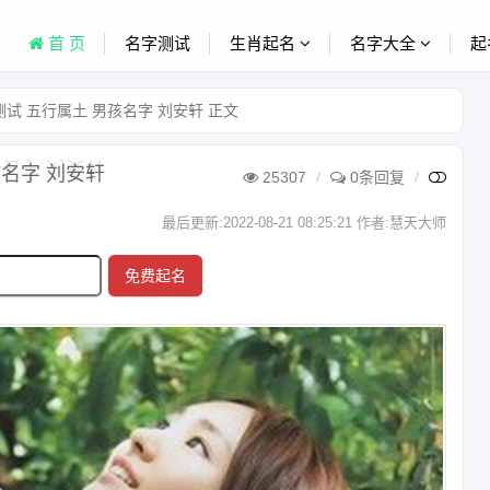
首 页
名字测试
生肖起名
名字大全
起
试 五行属土 男孩名字 刘安轩 正文
名字 刘安轩
25307
0条回复
最后更新:2022-08-21 08:25:21 作者:慧天大师
免费起名