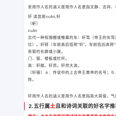
安用作人名的涵义是用作人名意指文静、吉祥、
轩 读音是xuān,轩
（軒）
xuān
古代一种有围棚或帷幕的车：轩驾（帝王的车驾
位）。轩轾（车前高后低称“轩”，车前低后高称
有窗的长廊或小屋。
门、窗、楼板或栏杆。
高：轩敞。轩昂。轩然大波。
〔轩辕〕ａ．传说中的上古帝王黄帝的名号；ｂ
姓。
轩用作人名的涵义是用作人名意指高大英俊、气
2.五行属
土
且和诗词关联的好名字推