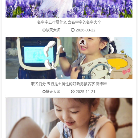
1.高维唯-字典释意高,笔画数是 10高 读音是gāo,高gāo由下到上
距离大的，与“低”相对：高峰。高空。高踞。高原。高耸。高山
流水（喻知己、知音或乐曲高妙）。高屋建瓴（形容居高临下的
形势）。高瞻远瞩。高度：他身高一米八。等级在上的：高级。
名字字五行属什么 含名字字的名字大全
高考。在一般标准或平均程度之上：高质量。高消费。高价。
慧天大师
2026-03-22
1.高硕山-字典释意高,笔画数是 10高 读音是gāo,高gāo由下到上
距离大的，与“低”相对：高峰。高空。高踞。高原。高耸。高山
流水（喻知己、知音或乐曲高妙）。高屋建瓴（形容居高临下的
形势）。高瞻远瞩。高度：他身高一米八。等级在上的：高级。
取名测分 五行是土属性的好听男孩名字 高维唯
高考。在一般标准或平均程度之上：高质量。高消费。高价。
慧天大师
2025-11-21
1.林依容-字典释意林,笔画数是 8林 读音是lín,林lín长在一片土地
上的许多树木或竹子：树林。森林。林海。林薮（ａ．山林小