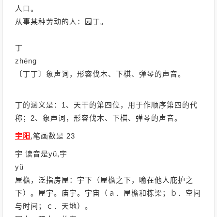
人口。
从事某种劳动的人：园丁。
丁
zhēng
〔丁丁〕象声词，形容伐木、下棋、弹琴的声音。
丁的涵义是：1、天干的第四位，用于作顺序第四的代
称；2、象声词，形容伐木、下棋、弹琴的声音。
宇阳
,笔画数是 23
宇 读音是yǔ,宇
yǔ
屋檐，泛指房屋：宇下（屋檐之下，喻在他人庇护之
下）。屋宇。庙宇。宇宙（ａ．屋檐和栋梁；ｂ．空间
与时间；ｃ．天地）。