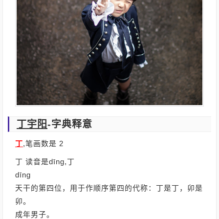
丁宇阳
-字典释意
丁
,笔画数是 2
丁 读音是dīng,丁
dīng
天干的第四位，用于作顺序第四的代称：丁是丁，卯是
卯。
成年男子。