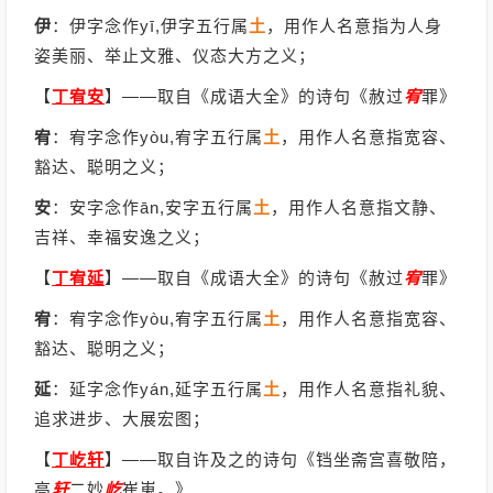
伊
：伊字念作yī,伊字五行属
土
，用作人名意指为人身
姿美丽、举止文雅、仪态大方之义；
【
丁宥安
】
——取自《成语大全》的诗句《赦过
宥
罪》
宥
：宥字念作yòu,宥字五行属
土
，用作人名意指宽容、
豁达、聪明之义；
安
：安字念作ān,安字五行属
土
，用作人名意指文静、
吉祥、幸福安逸之义；
【
丁宥延
】
——取自《成语大全》的诗句《赦过
宥
罪》
宥
：宥字念作yòu,宥字五行属
土
，用作人名意指宽容、
豁达、聪明之义；
延
：延字念作yán,延字五行属
土
，用作人名意指礼貌、
追求进步、大展宏图；
【
丁屹轩
】
——取自许及之的诗句《铛坐斋宫喜敬陪，
高
轩
二妙
屹
崔嵬。》