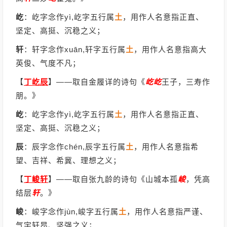
屹
：屹字念作yì,屹字五行属
土
，用作人名意指正直、
坚定、高挺、沉稳之义；
轩
：轩字念作xuān,轩字五行属
土
，用作人名意指高大
英俊、气度不凡；
【
丁屹辰
】
——取自金履详的诗句《
屹
屹
王子，三寿作
朋。》
屹
：屹字念作yì,屹字五行属
土
，用作人名意指正直、
坚定、高挺、沉稳之义；
辰
：辰字念作chén,辰字五行属
土
，用作人名意指希
望、吉祥、希冀、理想之义；
【
丁峻轩
】
——取自张九龄的诗句《山城本孤
峻
，凭高
结层
轩
。》
峻
：峻字念作jùn,峻字五行属
土
，用作人名意指严谨、
气宇轩昂、坚强之义；