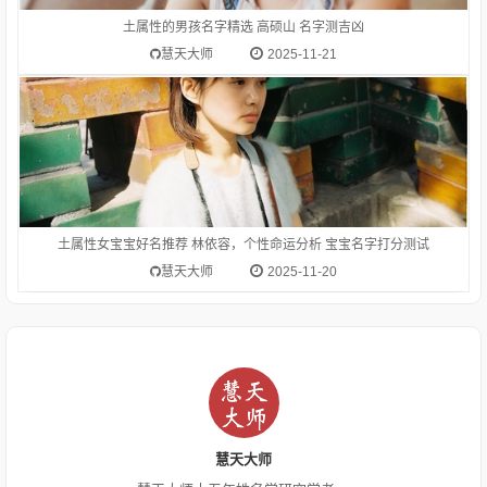
泽；ｂ．喻丛集的处所）。聚集在一起的同类的人或事物：书
林。艺林。碑林。儒林。姓。circlesforestwoodsLin林的涵义
土属性的男孩名字精选 高硕山 名字测吉凶
是：长在
慧天大师
2025-11-21
土属性女宝宝好名推荐 林依容，个性命运分析 宝宝名字打分测试
慧天大师
2025-11-20
慧天大师