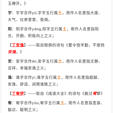
玉樽开。》
宇
：宇字念作yǔ,宇字五行属
土
，用作人名意指大度、
大气、仪表堂堂、俊俏。
阳
：阳字念作yáng,阳字五行属
土
，用作人名意指阳
光、开朗、积极向上之义；
【
丁安逸
】
——取自程俱的诗句《要令饱辛勤，不使鸩
安逸
。》
安
：安字念作ān,安字五行属
土
，用作人名意指文静、
吉祥、幸福安逸之义；
逸
：逸字念作yì,逸字五行属
土
，用作人名意指超越、
安逸、舒适、闲情逸致之义；
【
丁宥伊
】
——取自《成语大全》的诗句《赦过
宥
罪》
宥
：宥字念作yòu,宥字五行属
土
，用作人名意指宽容、
豁达、聪明之义；