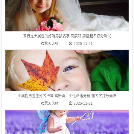
1.高贻勇-字典释意高,笔画数是 10高 读音是gāo,高gāo由下到上
距离大的，与“低”相对：高峰。高空。高踞。高原。高耸。高山
流水（喻知己、知音或乐曲高妙）。高屋建瓴（形容居高临下的
形势）。高瞻远瞩。高度：他身高一米八。等级在上的：高级。
五行是土属性的好听男孩名字 高辰轩 周易起名打分测试
高考。在一般标准或平均程度之上：高质量。高消费。高价。
慧天大师
2025-11-21
名字字五行属什么？含名字字的女宝宝起名推荐
土属性男宝宝好名推荐 高贻勇，个性命运分析 测名字打分最准
慧天大师
2025-11-21