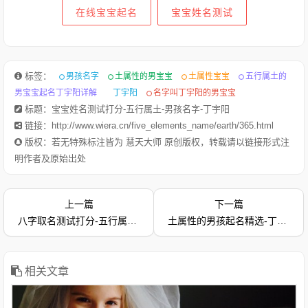
在线宝宝起名
宝宝姓名测试
标签：
男孩名字
土属性的男宝宝
土属性宝宝
五行属土的
男宝宝起名丁宇阳详解
丁宇阳
名字叫丁宇阳的男宝宝
标题：宝宝姓名测试打分-五行属土-男孩名字-丁宇阳
链接：http://www.wiera.cn/five_elements_name/earth/365.html
版权：若无特殊标注皆为 慧天大师 原创版权，转载请以链接形式注
明作者及原始出处
上一篇
下一篇
1.高辰轩-字典释意高,笔画数是 10高 读音是gāo,高gāo由下到上
八字取名测试打分-五行属土-女孩名字-丁伊嫣
土属性的男孩起名精选-丁圣坤-免费测名字打分
距离大的，与“低”相对：高峰。高空。高踞。高原。高耸。高山
流水（喻知己、知音或乐曲高妙）。高屋建瓴（形容居高临下的
形势）。高瞻远瞩。高度：他身高一米八。等级在上的：高级。
高考。在一般标准或平均程度之上：高质量。高消费。高价。
相关文章