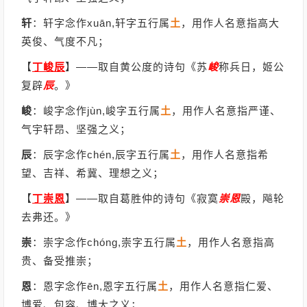
轩
：轩字念作xuān,轩字五行属
土
，用作人名意指高大
英俊、气度不凡；
【
丁峻辰
】
——取自黄公度的诗句《苏
峻
称兵日，姬公
复辟
辰
。》
峻
：峻字念作jùn,峻字五行属
土
，用作人名意指严谨、
气宇轩昂、坚强之义；
辰
：辰字念作chén,辰字五行属
土
，用作人名意指希
望、吉祥、希冀、理想之义；
【
丁崇恩
】
——取自葛胜仲的诗句《寂寞
崇恩
殿，飚轮
去弗还。》
崇
：崇字念作chóng,崇字五行属
土
，用作人名意指高
贵、备受推崇；
恩
：恩字念作ēn,恩字五行属
土
，用作人名意指仁爱、
博爱、包容、博大之义；