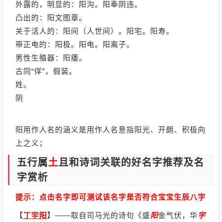
外露的，明显的：阳沟。阳奉阴违。
凸出的：阳文图章。
关于活人的：阳间（人世间）。阳宅。阳寿。
带正电的：阳极。阳电。阳离子。
男性生殖器：阳痿。
古同“佯”，假装。
姓。
阴
阳用作人名的涵义是用作人名意指阳光、开朗、积极向
上之义；
五行属
土
且和诗词关联的好名字推荐及名
字赏析
提示：点击名字即可测试该名字是否符合宝宝生辰八字
【
丁宇阳
】
——取自司马光的诗句《盛
阳
金气伏，华
宇