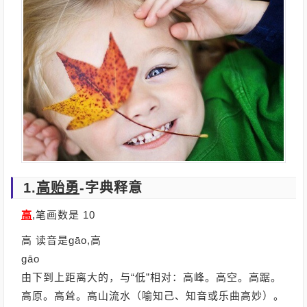
1.
高贻勇
-字典释意
高
,笔画数是 10
高 读音是gāo,高
gāo
由下到上距离大的，与“低”相对：高峰。高空。高踞。
高原。高耸。高山流水（喻知己、知音或乐曲高妙）。