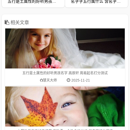
五行是土属性的好听男孩名字 高辰轩 周易起名打分测试
名字字五行属什么 含名字字的名字大全
距离大的，与“低”相对：高峰。高空。高踞。高原。高耸。高山
流水（喻知己、知音或乐曲高妙）。高屋建瓴（形容居高临下的
形势）。高瞻远瞩。高度：他身高一米八。等级在上的：高级。
高考。在一般标准或平均程度之上：高质量。高消费。高价。
相关文章
1.高贻勇-字典释意高,笔画数是 10高 读音是gāo,高gāo由下到上
距离大的，与“低”相对：高峰。高空。高踞。高原。高耸。高山
流水（喻知己、知音或乐曲高妙）。高屋建瓴（形容居高临下的
形势）。高瞻远瞩。高度：他身高一米八。等级在上的：高级。
五行是土属性的好听男孩名字 高辰轩 周易起名打分测试
高考。在一般标准或平均程度之上：高质量。高消费。高价。
慧天大师
2025-11-21
名字字五行属什么？含名字字的女宝宝起名推荐