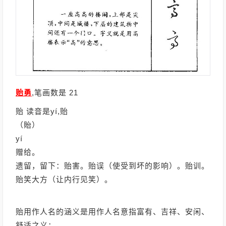
贻勇
,笔画数是 21
贻 读音是yí,贻
（貽）
yí
赠给。
遗留，留下：贻害。贻误（使受到坏的影响）。贻训。
贻笑大方（让内行见笑）。
贻用作人名的涵义是用作人名意指富有、吉祥、安闲、
舒适之义；