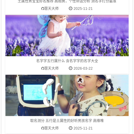
土属性男宝宝好名推荐 高贻勇，个性命运分析 测名字打分最准
慧天大师
2025-11-21
1.高维唯-字典释意高,笔画数是 10高 读音是gāo,高gāo由下到上
距离大的，与“低”相对：高峰。高空。高踞。高原。高耸。高山
流水（喻知己、知音或乐曲高妙）。高屋建瓴（形容居高临下的
形势）。高瞻远瞩。高度：他身高一米八。等级在上的：高级。
名字字五行属什么 含名字字的名字大全
高考。在一般标准或平均程度之上：高质量。高消费。高价。
慧天大师
2026-03-22
1.高硕山-字典释意高,笔画数是 10高 读音是gāo,高gāo由下到上
距离大的，与“低”相对：高峰。高空。高踞。高原。高耸。高山
流水（喻知己、知音或乐曲高妙）。高屋建瓴（形容居高临下的
形势）。高瞻远瞩。高度：他身高一米八。等级在上的：高级。
取名测分 五行是土属性的好听男孩名字 高维唯
高考。在一般标准或平均程度之上：高质量。高消费。高价。
慧天大师
2025-11-21