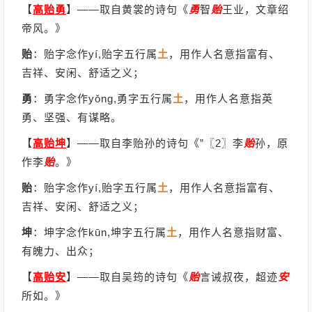
【
高贻勇
】
——取自黄裳的诗句《
勇
智
贻
王业，文章绍
帝风。》
贻
：贻字念作yí,贻字五行属
土
，用作人名意指富有、
吉祥、安闲、舒适之义；
勇
：勇字念作yǒng,勇字五行属
土
，用作人名意指英
勇、坚强、有谋略。
【
高贻坤
】
——取自李贻孙的诗句《”〖2〗李
贻
孙，原
作李
贻
。》
贻
：贻字念作yí,贻字五行属
土
，用作人名意指富有、
吉祥、安闲、舒适之义；
坤
：坤字念作kūn,坤字五行属
土
，用作人名意指财富、
有魄力、出众；
【
高贻安
】
——取自吴筠的诗句《
贻
言诫叔夜，超迹
安
所如。》