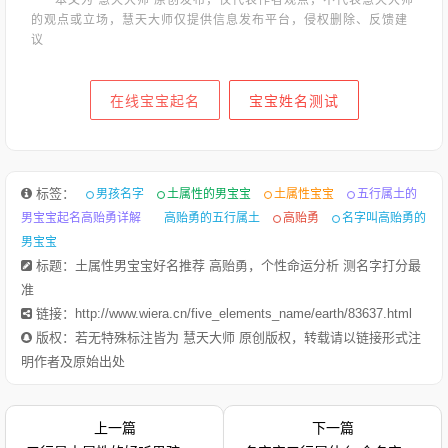
的观点或立场，慧天大师仅提供信息发布平台，侵权删除、反馈建
议
在线宝宝起名
宝宝姓名测试
标签：
男孩名字
土属性的男宝宝
土属性宝宝
五行属土的
男宝宝起名高贻勇详解
高贻勇的五行属土
高贻勇
名字叫高贻勇的
男宝宝
标题：土属性男宝宝好名推荐 高贻勇，个性命运分析 测名字打分最
准
链接：http://www.wiera.cn/five_elements_name/earth/83637.html
版权：若无特殊标注皆为 慧天大师 原创版权，转载请以链接形式注
明作者及原始出处
上一篇
下一篇
1.高辰轩-字典释意高,笔画数是 10高 读音是gāo,高gāo由下到上