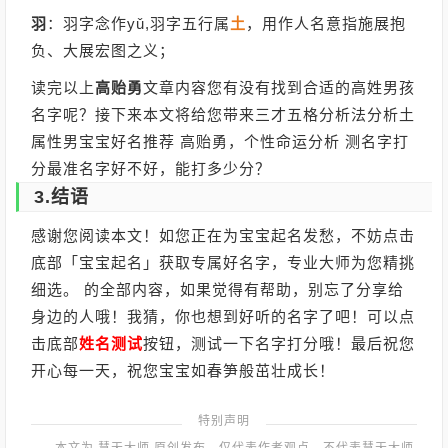
羽
：羽字念作yǔ,羽字五行属
土
，用作人名意指施展抱
负、大展宏图之义；
读完以上
高贻勇
文章内容您有没有找到合适的高姓男孩
名字呢？接下来本文将给您带来三才五格分析法分析土
属性男宝宝好名推荐 高贻勇，个性命运分析 测名字打
分最准名字好不好，能打多少分？
3.结语
感谢您阅读本文！如您正在为宝宝起名发愁，不妨点击
底部「宝宝起名」获取专属好名字，专业大师为您精挑
细选。 的全部内容，如果觉得有帮助，别忘了分享给
身边的人哦！我猜，你也想到好听的名字了吧！可以点
击底部
姓名测试
按钮，测试一下名字打分哦！最后祝您
开心每一天，祝您宝宝如春笋般茁壮成长！
特别声明
本文为 慧天大师 原创发布，仅代表作者观点，不代表慧天大师