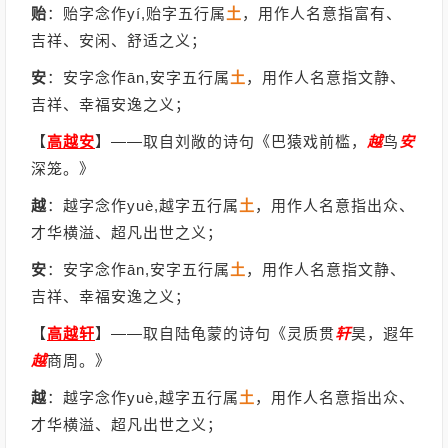
贻
：贻字念作yí,贻字五行属
土
，用作人名意指富有、
吉祥、安闲、舒适之义；
安
：安字念作ān,安字五行属
土
，用作人名意指文静、
吉祥、幸福安逸之义；
【
高越安
】
——取自刘敞的诗句《巴猿戏前槛，
越
鸟
安
深笼。》
越
：越字念作yuè,越字五行属
土
，用作人名意指出众、
才华横溢、超凡出世之义；
安
：安字念作ān,安字五行属
土
，用作人名意指文静、
吉祥、幸福安逸之义；
【
高越轩
】
——取自陆龟蒙的诗句《灵质贯
轩
昊，遐年
越
商周。》
越
：越字念作yuè,越字五行属
土
，用作人名意指出众、
才华横溢、超凡出世之义；