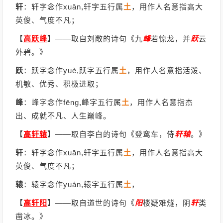
轩
：轩字念作xuān,轩字五行属
土
，用作人名意指高大
英俊、气度不凡；
【
高跃峰
】
——取自刘敞的诗句《九
峰
若惊龙，并
跃
云
外碧。》
跃
：跃字念作yuè,跃字五行属
土
，用作人名意指活泼、
机敏、优秀、积极进取；
峰
：峰字念作fēng,峰字五行属
土
，用作人名意指杰
出、成就不凡、人生巅峰。
【
高轩辕
】
——取自李白的诗句《登鸾车，侍
轩辕
。》
轩
：轩字念作xuān,轩字五行属
土
，用作人名意指高大
英俊、气度不凡；
辕
：辕字念作yuán,辕字五行属
土
，
【
高轩阳
】
——取自道世的诗句《
阳
楼疑难燧，阴
轩
类
凿冰。》