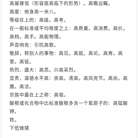
高屋建瓴（形容居高临下的形势）。高瞻远瞩。
高度：他身高一米八。
等级在上的：高级。高考。
在一般标准或平均程度之上：高质量。高消费。高价。
高档。高手。高能物理。
声音响亮：引吭高歌。
敬辞，称别人的事物：高见。高就。高论。高寿。高
堂。高徒。
热烈、盛大：高昂。兴高采烈。
显贵，道德水平高：崇高。清高。高风亮节。高尚。高
雅。高洁。
宗族中最在上之称：高祖。
酸根或化合物中比标准酸根多含一个氧原子的：高锰酸
钾。
姓。
下低矬矮