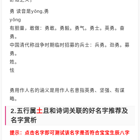
勇 读音是yǒng,勇
yǒng
有胆量，敢做：勇敢。勇毅。勇气。勇士。英勇。奋
勇。
中国清代称战争时期临时招募的兵士：兵勇。劲勇。募
勇。
姓。
怯
勇用作人名的涵义是用作人名意指英勇、坚强、有谋
略。
2.五行属
土
且和诗词关联的好名字推荐及
名字赏析
提示：点击名字即可测试该名字是否符合宝宝生辰八字