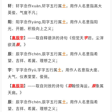
轩
：轩字念作xuān,轩字五行属
土
，用作人名意指高大
英俊、气度不凡；
阳
：阳字念作yáng,阳字五行属
土
，用作人名意指阳
光、开朗、积极向上之义；
【
高辰宇
】
——取自释德洪的诗句《但觉天
宇
迥，尘滓
欲清
辰
。》
辰
：辰字念作chén,辰字五行属
土
，用作人名意指希
望、吉祥、希冀、理想之义；
宇
：宇字念作yǔ,宇字五行属
土
，用作人名意指大度、
大气、仪表堂堂、俊俏。
【
高辰羽
】
——取自刘攽的诗句《
羽
翰惊海运，
辰
象属
天扃。》
辰
：辰字念作chén,辰字五行属
土
，用作人名意指希
望、吉祥、希冀、理想之义；