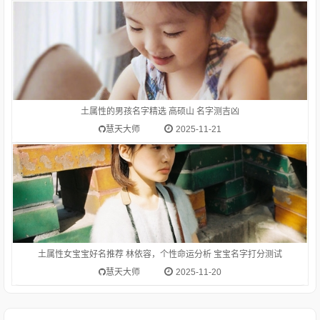
1.林依容-字典释意林,笔画数是 8林 读音是lín,林lín长在一片土地
上的许多树木或竹子：树林。森林。林海。林薮（ａ．山林小
泽；ｂ．喻丛集的处所）。聚集在一起的同类的人或事物：书
林。艺林。碑林。儒林。姓。circlesforestwoodsLin林的涵义
土属性的男孩名字精选 高硕山 名字测吉凶
是：长在
慧天大师
2025-11-21
土属性女宝宝好名推荐 林依容，个性命运分析 宝宝名字打分测试
慧天大师
2025-11-20