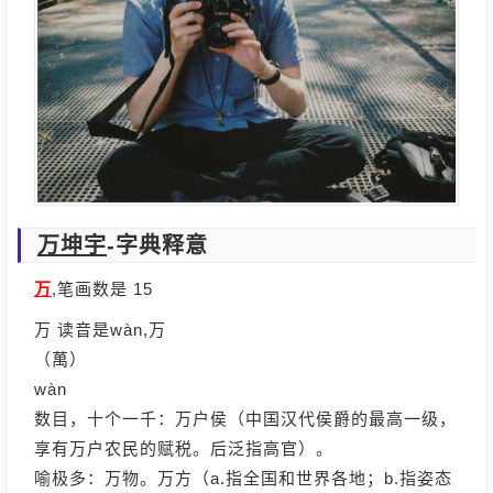
万坤宇
-字典释意
万
,笔画数是 15
万 读音是wàn,万
（萬）
wàn
数目，十个一千：万户侯（中国汉代侯爵的最高一级，
享有万户农民的赋税。后泛指高官）。
喻极多：万物。万方（a.指全国和世界各地；b.指姿态