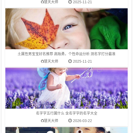
高考。在一般标准或平均程度之上：高质量。高消费。高价。
慧天大师
2025-11-21
名字字五行属什么？含名字字的女宝宝起名推荐
土属性男宝宝好名推荐 高贻勇，个性命运分析 测名字打分最准
慧天大师
2025-11-21
1.高维唯-字典释意高,笔画数是 10高 读音是gāo,高gāo由下到上
距离大的，与“低”相对：高峰。高空。高踞。高原。高耸。高山
流水（喻知己、知音或乐曲高妙）。高屋建瓴（形容居高临下的
形势）。高瞻远瞩。高度：他身高一米八。等级在上的：高级。
名字字五行属什么 含名字字的名字大全
高考。在一般标准或平均程度之上：高质量。高消费。高价。
慧天大师
2026-03-22