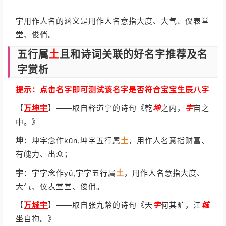
宇用作人名的涵义是用作人名意指大度、大气、仪表堂
堂、俊俏。
五行属
土
且和诗词关联的好名字推荐及名
字赏析
提示：点击名字即可测试该名字是否符合宝宝生辰八字
【
万坤宇
】
——取自释道宁的诗句《乾
坤
之内，
宇
宙之
中。》
坤
：坤字念作kūn,坤字五行属
土
，用作人名意指财富、
有魄力、出众；
宇
：宇字念作yǔ,宇字五行属
土
，用作人名意指大度、
大气、仪表堂堂、俊俏。
【
万城宇
】
——取自张九龄的诗句《天
宇
何其旷，江
城
坐自拘。》