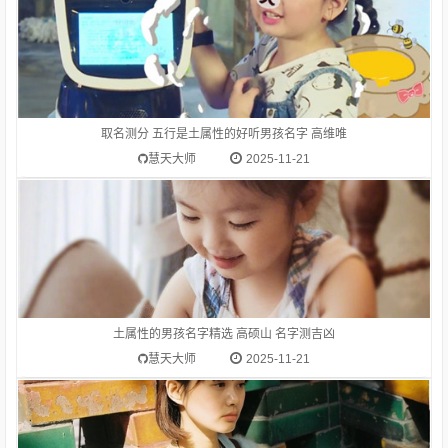
1.高硕山-字典释意高,笔画数是 10高 读音是gāo,高gāo由下到上
距离大的，与“低”相对：高峰。高空。高踞。高原。高耸。高山
流水（喻知己、知音或乐曲高妙）。高屋建瓴（形容居高临下的
形势）。高瞻远瞩。高度：他身高一米八。等级在上的：高级。
取名测分 五行是土属性的好听男孩名字 高维唯
高考。在一般标准或平均程度之上：高质量。高消费。高价。
慧天大师
2025-11-21
1.林依容-字典释意林,笔画数是 8林 读音是lín,林lín长在一片土地
上的许多树木或竹子：树林。森林。林海。林薮（ａ．山林小
泽；ｂ．喻丛集的处所）。聚集在一起的同类的人或事物：书
林。艺林。碑林。儒林。姓。circlesforestwoodsLin林的涵义
土属性的男孩名字精选 高硕山 名字测吉凶
是：长在
慧天大师
2025-11-21