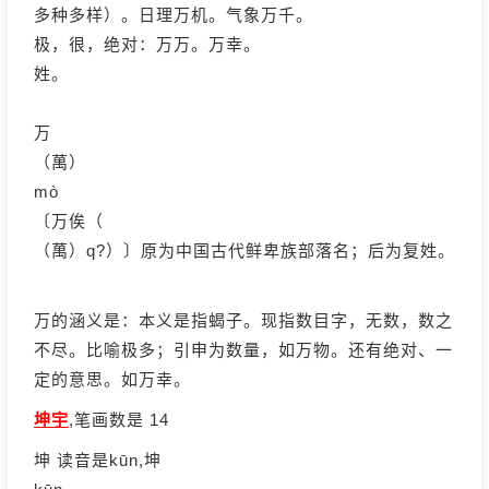
多种多样）。日理万机。气象万千。
极，很，绝对：万万。万幸。
姓。
万
（萬）
mò
〔万俟（
（萬）q?）〕原为中国古代鲜卑族部落名；后为复姓。
万的涵义是：本义是指蝎子。现指数目字，无数，数之
不尽。比喻极多；引申为数量，如万物。还有绝对、一
定的意思。如万幸。
坤宇
,笔画数是 14
坤 读音是kūn,坤