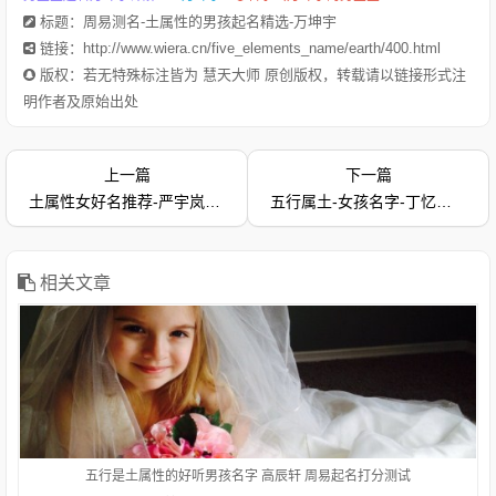
标题：周易测名-土属性的男孩起名精选-万坤宇
链接：http://www.wiera.cn/five_elements_name/earth/400.html
版权：若无特殊标注皆为 慧天大师 原创版权，转载请以链接形式注
明作者及原始出处
上一篇
下一篇
1.高辰轩-字典释意高,笔画数是 10高 读音是gāo,高gāo由下到上
土属性女好名推荐-严宇岚，个性命运分析-姓名评分
五行属土-女孩名字-丁忆娴-免费测名字打分
距离大的，与“低”相对：高峰。高空。高踞。高原。高耸。高山
流水（喻知己、知音或乐曲高妙）。高屋建瓴（形容居高临下的
形势）。高瞻远瞩。高度：他身高一米八。等级在上的：高级。
高考。在一般标准或平均程度之上：高质量。高消费。高价。
相关文章
1.高贻勇-字典释意高,笔画数是 10高 读音是gāo,高gāo由下到上
距离大的，与“低”相对：高峰。高空。高踞。高原。高耸。高山
流水（喻知己、知音或乐曲高妙）。高屋建瓴（形容居高临下的
形势）。高瞻远瞩。高度：他身高一米八。等级在上的：高级。
五行是土属性的好听男孩名字 高辰轩 周易起名打分测试