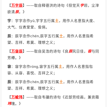
【
万宇辰
】
——取自释德洪的诗句《但觉天
宇
迥，尘滓
欲清
辰
。》
宇
：宇字念作yǔ,宇字五行属
土
，用作人名意指大度、
大气、仪表堂堂、俊俏。
辰
：辰字念作chén,辰字五行属
土
，用作人名意指希
望、吉祥、希冀、理想之义；
【
万容辰
】
——取自吴浩的诗句《良
辰
风日佳，
容
与同
芳樽。》
容
：容字念作róng,容字五行属
土
，用作人名意指包
容、从容、喜悦、吉祥之义；
辰
：辰字念作chén,辰字五行属
土
，用作人名意指希
望、吉祥、希冀、理想之义；
【
万峻玮
】
——取自韦骧的诗句《近部劳经画，兼资藉
玮
瑰。》