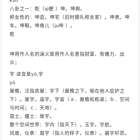
kūn
八卦之一：乾（qi俷 ）坤。坤舆。
称女性的：坤造。坤宅（旧时婚礼称女家）。坤表。坤
车。坤鞋。坤角儿（ju唕 ）。
乾
坤用作人名的涵义是用作人名意指财富、有魄力、出
众；
宇 读音是yǔ,宇
yǔ
屋檐，泛指房屋：宇下（屋檐之下，喻在他人庇护之
下）。屋宇。庙宇。宇宙（ａ．屋檐和栋梁；ｂ．空间
与时间；ｃ．天地）。
国土，疆土：故宇。
整个空间世界：宇内（指天下）。玉宇。宇航。
风度，仪表：眉宇（指人的样子，仪表）。器宇轩昂。