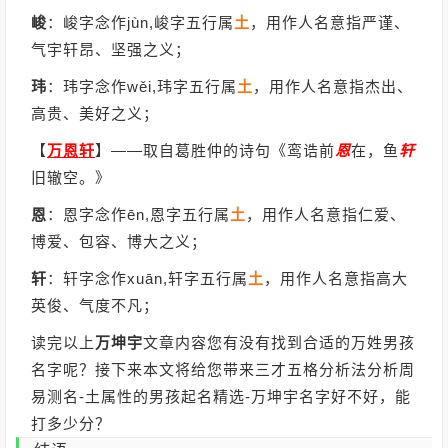
峻
：峻字念作jùn,峻字五行属
土
，用作人名意指严谨、
气宇轩昂、坚强之义；
玮
：玮字念作wěi,玮字五行属
土
，用作人名意指杰出、
高贵、美好之义；
【
万恩轩
】
——取自葛胜仲的诗句《鸾诰前
恩
在，鱼
轩
旧辙空。》
恩
：恩字念作ēn,恩字五行属
土
，用作人名意指仁爱、
博爱、包容、博大之义；
轩
：轩字念作xuān,轩字五行属
土
，用作人名意指高大
英俊、气度不凡；
读完以上
万坤宇
文章内容您有没有找到合适的万姓男孩
名字呢？接下来本文将给您带来三才五格分析法分析周
易测名-土属性的男孩起名精选-万坤宇名字好不好，能
打多少分？