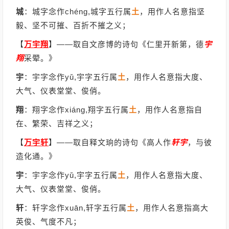
城
：城字念作chéng,城字五行属
土
，用作人名意指坚
毅、坚不可摧、百折不摧之义；
【
万宇翔
】
——取自文彦博的诗句《仁里开新第，德
宇
翔
采翚。》
宇
：宇字念作yǔ,宇字五行属
土
，用作人名意指大度、
大气、仪表堂堂、俊俏。
翔
：翔字念作xiáng,翔字五行属
土
，用作人名意指自
在、繁荣、吉祥之义；
【
万宇轩
】
——取自释文珦的诗句《高人作
轩
宇
，与彼
造化通。》
宇
：宇字念作yǔ,宇字五行属
土
，用作人名意指大度、
大气、仪表堂堂、俊俏。
轩
：轩字念作xuān,轩字五行属
土
，用作人名意指高大
英俊、气度不凡；