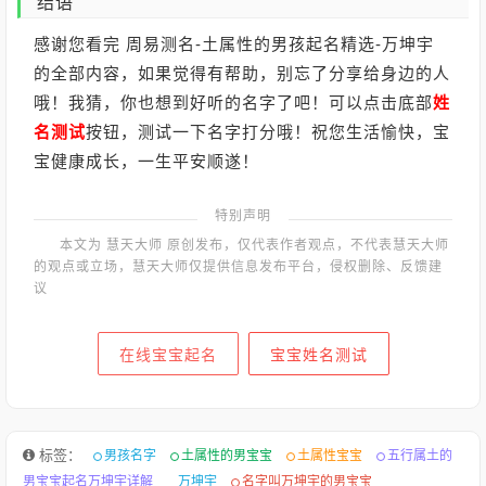
结语
感谢您看完 周易测名-土属性的男孩起名精选-万坤宇
的全部内容，如果觉得有帮助，别忘了分享给身边的人
哦！我猜，你也想到好听的名字了吧！可以点击底部
姓
名测试
按钮，测试一下名字打分哦！祝您生活愉快，宝
宝健康成长，一生平安顺遂！
特别声明
本文为 慧天大师 原创发布，仅代表作者观点，不代表慧天大师
的观点或立场，慧天大师仅提供信息发布平台，侵权删除、反馈建
议
在线宝宝起名
宝宝姓名测试
标签：
男孩名字
土属性的男宝宝
土属性宝宝
五行属土的
男宝宝起名万坤宇详解
万坤宇
名字叫万坤宇的男宝宝