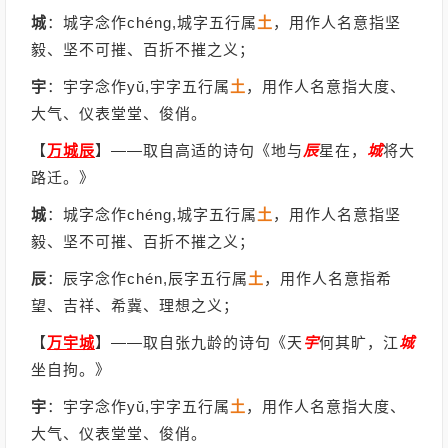
城
：城字念作chéng,城字五行属
土
，用作人名意指坚
毅、坚不可摧、百折不摧之义；
宇
：宇字念作yǔ,宇字五行属
土
，用作人名意指大度、
大气、仪表堂堂、俊俏。
【
万城辰
】
——取自高适的诗句《地与
辰
星在，
城
将大
路迁。》
城
：城字念作chéng,城字五行属
土
，用作人名意指坚
毅、坚不可摧、百折不摧之义；
辰
：辰字念作chén,辰字五行属
土
，用作人名意指希
望、吉祥、希冀、理想之义；
【
万宇城
】
——取自张九龄的诗句《天
宇
何其旷，江
城
坐自拘。》
宇
：宇字念作yǔ,宇字五行属
土
，用作人名意指大度、
大气、仪表堂堂、俊俏。