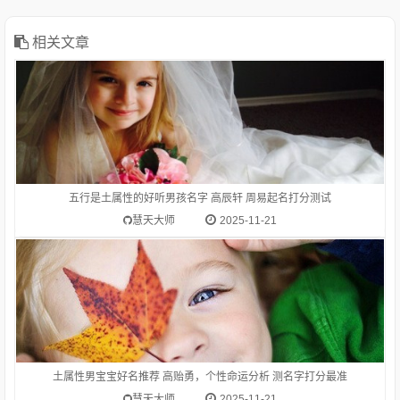
形势）。高瞻远瞩。高度：他身高一米八。等级在上的：高级。
高考。在一般标准或平均程度之上：高质量。高消费。高价。
相关文章
1.高贻勇-字典释意高,笔画数是 10高 读音是gāo,高gāo由下到上
距离大的，与“低”相对：高峰。高空。高踞。高原。高耸。高山
流水（喻知己、知音或乐曲高妙）。高屋建瓴（形容居高临下的
形势）。高瞻远瞩。高度：他身高一米八。等级在上的：高级。
五行是土属性的好听男孩名字 高辰轩 周易起名打分测试
高考。在一般标准或平均程度之上：高质量。高消费。高价。
慧天大师
2025-11-21
名字字五行属什么？含名字字的女宝宝起名推荐
土属性男宝宝好名推荐 高贻勇，个性命运分析 测名字打分最准
慧天大师
2025-11-21