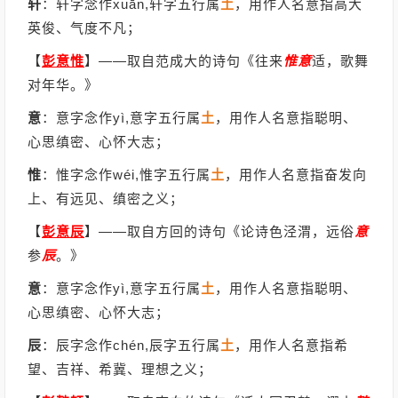
轩
：轩字念作xuān,轩字五行属
土
，用作人名意指高大
英俊、气度不凡；
【
彭意惟
】
——取自范成大的诗句《往来
惟
意
适，歌舞
对年华。》
意
：意字念作yì,意字五行属
土
，用作人名意指聪明、
心思缜密、心怀大志；
惟
：惟字念作wéi,惟字五行属
土
，用作人名意指奋发向
上、有远见、缜密之义；
【
彭意辰
】
——取自方回的诗句《论诗色泾渭，远俗
意
参
辰
。》
意
：意字念作yì,意字五行属
土
，用作人名意指聪明、
心思缜密、心怀大志；
辰
：辰字念作chén,辰字五行属
土
，用作人名意指希
望、吉祥、希冀、理想之义；