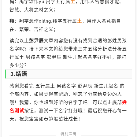
禹
：禹字念作yǔ,禹字五行属
土
，用作人名意指才能、
智慧、大将之材之义；
翔
：翔字念作xiáng,翔字五行属
土
，用作人名意指自
在、繁荣、吉祥之义；
读完以上
彭尹辰
文章内容您有没有找到合适的彭姓男孩
名字呢？接下来本文将给您带来三才五格分析法分析五
行属土 男孩名字 彭尹辰 新生儿起名名字好不好，能打
多少分？
3.结语
感谢您看完 五行属土 男孩名字 彭尹辰 新生儿起名 的
全部内容，如果觉得有帮助，别忘了分享给身边的人
哦！我猜，你也想到好听的名字了吧！可以点击底部
姓
名测试
按钮，测试一下名字打分哦！最后祝您开心每一
天，祝您宝宝如春笋般茁壮成长！
特别声明