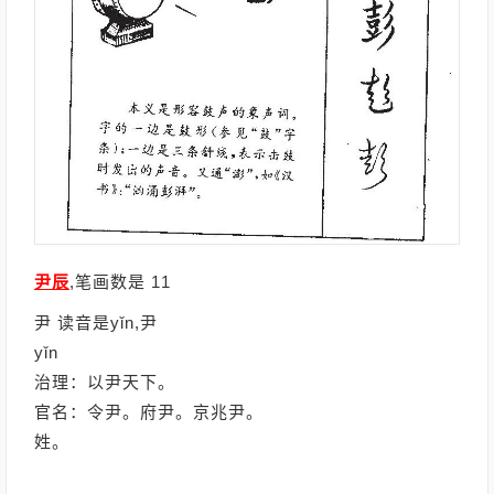
尹辰
,笔画数是 11
尹 读音是yǐn,尹
yǐn
治理：以尹天下。
官名：令尹。府尹。京兆尹。
姓。