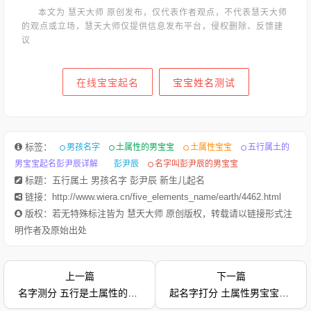
本文为 慧天大师 原创发布，仅代表作者观点，不代表慧天大师
的观点或立场，慧天大师仅提供信息发布平台，侵权删除、反馈建
议
在线宝宝起名
宝宝姓名测试
标签：
男孩名字
土属性的男宝宝
土属性宝宝
五行属土的
男宝宝起名彭尹辰详解
彭尹辰
名字叫彭尹辰的男宝宝
标题：五行属土 男孩名字 彭尹辰 新生儿起名
链接：http://www.wiera.cn/five_elements_name/earth/4462.html
版权：若无特殊标注皆为 慧天大师 原创版权，转载请以链接形式注
明作者及原始出处
上一篇
下一篇
1.高辰轩-字典释意高,笔画数是 10高 读音是gāo,高gāo由下到上
名字测分 五行是土属性的好听男孩名字 彭维勋
起名字打分 土属性男宝宝好名推荐 尤颐安，个性命运分析
距离大的，与“低”相对：高峰。高空。高踞。高原。高耸。高山
流水（喻知己、知音或乐曲高妙）。高屋建瓴（形容居高临下的