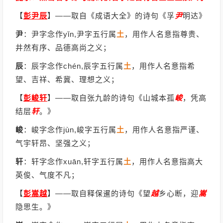
【
彭尹辰
】
——取自《成语大全》的诗句《孚
尹
明达》
尹
：尹字念作yǐn,尹字五行属
土
，用作人名意指尊贵、
井然有序、品德高尚之义；
辰
：辰字念作chén,辰字五行属
土
，用作人名意指希
望、吉祥、希冀、理想之义；
【
彭峻轩
】
——取自张九龄的诗句《山城本孤
峻
，凭高
结层
轩
。》
峻
：峻字念作jùn,峻字五行属
土
，用作人名意指严谨、
气宇轩昂、坚强之义；
轩
：轩字念作xuān,轩字五行属
土
，用作人名意指高大
英俊、气度不凡；
【
彭嵩越
】
——取自释保暹的诗句《望
越
乡心断，迎
嵩
隐思生。》