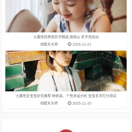
1.林依容-字典释意林,笔画数是 8林 读音是lín,林lín长在一片土地
上的许多树木或竹子：树林。森林。林海。林薮（ａ．山林小
泽；ｂ．喻丛集的处所）。聚集在一起的同类的人或事物：书
林。艺林。碑林。儒林。姓。circlesforestwoodsLin林的涵义
土属性的男孩名字精选 高硕山 名字测吉凶
是：长在
慧天大师
2025-11-21
土属性女宝宝好名推荐 林依容，个性命运分析 宝宝名字打分测试
慧天大师
2025-11-20