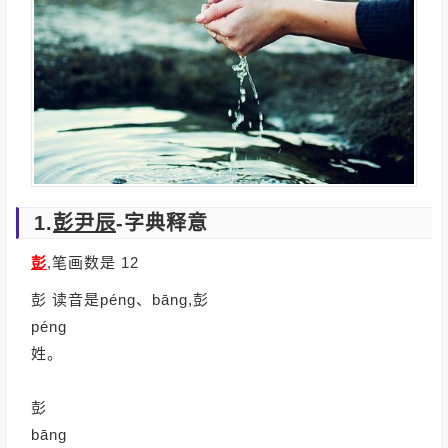
1.
彭尹辰
-字典释意
彭
,笔画数是 12
彭 读音是péng、bāng,彭
péng
姓。
彭
bāng