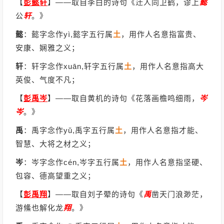
【
彭懿轩
】
——取自李白的诗句《迁人同卫鹤，谬上
懿
公
轩
。》
懿
：懿字念作yì,懿字五行属
土
，用作人名意指富贵、
安康、娴雅之义；
轩
：轩字念作xuān,轩字五行属
土
，用作人名意指高大
英俊、气度不凡；
【
彭禹岑
】
——取自黄机的诗句《花落画檐鸣细雨，
岑
岑
。》
禹
：禹字念作yǔ,禹字五行属
土
，用作人名意指才能、
智慧、大将之材之义；
岑
：岑字念作cén,岑字五行属
土
，用作人名意指坚硬、
包容、德高望重之义；
【
彭禹翔
】
——取自刘子翚的诗句《
禹
凿天门浪渺茫，
游鯈也解化龙
翔
。》