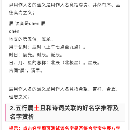
尹用作人名的涵义是用作人名意指尊贵、井然有序、品
德高尚之义；
辰 读音是chén,辰
chén
地支的第五位，属龙。
用于记时：辰时（上午七点至九点）。
时日：辰光。时辰。诞辰。
日、月、星的总称：北辰（北极星）。星辰。
古同“晨”，清早。
辰用作人名的涵义是用作人名意指希望、吉祥、希冀、
理想之义；
2.五行属
土
且和诗词关联的好名字推荐及
名字赏析
提示：点击名字即可测试该名字是否符合宝宝生辰八字