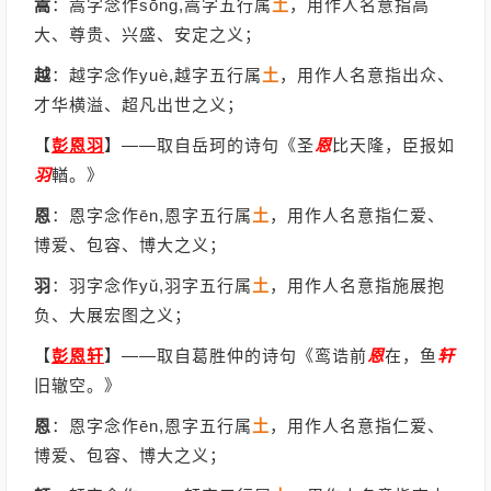
嵩
：嵩字念作sōng,嵩字五行属
土
，用作人名意指高
大、尊贵、兴盛、安定之义；
越
：越字念作yuè,越字五行属
土
，用作人名意指出众、
才华横溢、超凡出世之义；
【
彭恩羽
】
——取自岳珂的诗句《圣
恩
比天隆，臣报如
羽
輶。》
恩
：恩字念作ēn,恩字五行属
土
，用作人名意指仁爱、
博爱、包容、博大之义；
羽
：羽字念作yǔ,羽字五行属
土
，用作人名意指施展抱
负、大展宏图之义；
【
彭恩轩
】
——取自葛胜仲的诗句《鸾诰前
恩
在，鱼
轩
旧辙空。》
恩
：恩字念作ēn,恩字五行属
土
，用作人名意指仁爱、
博爱、包容、博大之义；