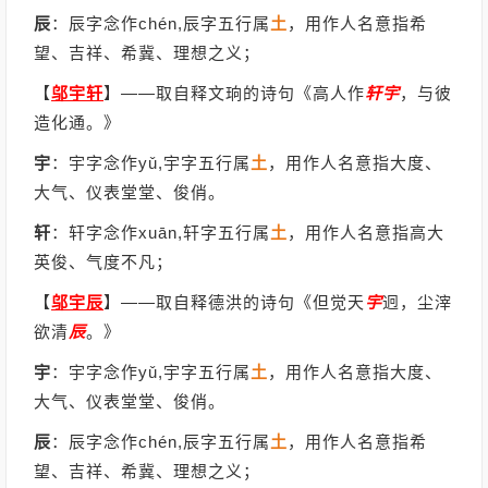
辰
：辰字念作chén,辰字五行属
土
，用作人名意指希
望、吉祥、希冀、理想之义；
【
邬宇轩
】
——取自释文珦的诗句《高人作
轩
宇
，与彼
造化通。》
宇
：宇字念作yǔ,宇字五行属
土
，用作人名意指大度、
大气、仪表堂堂、俊俏。
轩
：轩字念作xuān,轩字五行属
土
，用作人名意指高大
英俊、气度不凡；
【
邬宇辰
】
——取自释德洪的诗句《但觉天
宇
迥，尘滓
欲清
辰
。》
宇
：宇字念作yǔ,宇字五行属
土
，用作人名意指大度、
大气、仪表堂堂、俊俏。
辰
：辰字念作chén,辰字五行属
土
，用作人名意指希
望、吉祥、希冀、理想之义；