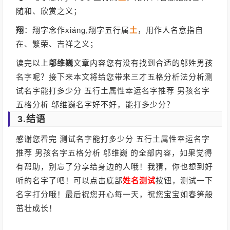
随和、欣赏之义；
翔
：翔字念作xiáng,翔字五行属
土
，用作人名意指自
在、繁荣、吉祥之义；
读完以上
邬维巍
文章内容您有没有找到合适的邬姓男孩
名字呢？接下来本文将给您带来三才五格分析法分析测
试名字能打多少分 五行土属性幸运名字推荐 男孩名字
五格分析 邬维巍名字好不好，能打多少分？
3.结语
感谢您看完 测试名字能打多少分 五行土属性幸运名字
推荐 男孩名字五格分析 邬维巍 的全部内容，如果觉得
有帮助，别忘了分享给身边的人哦！我猜，你也想到好
听的名字了吧！可以点击底部
姓名测试
按钮，测试一下
名字打分哦！最后祝您开心每一天，祝您宝宝如春笋般
茁壮成长！