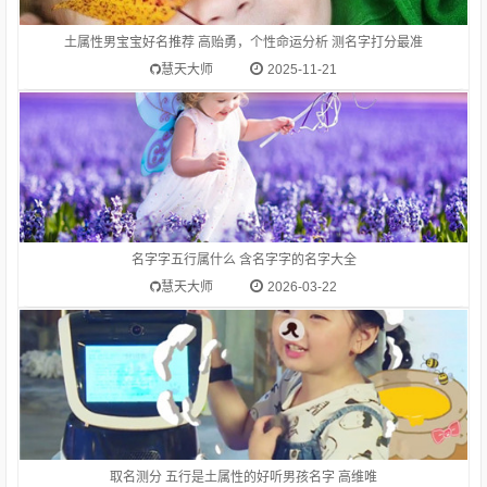
土属性男宝宝好名推荐 高贻勇，个性命运分析 测名字打分最准
慧天大师
2025-11-21
1.高维唯-字典释意高,笔画数是 10高 读音是gāo,高gāo由下到上
距离大的，与“低”相对：高峰。高空。高踞。高原。高耸。高山
流水（喻知己、知音或乐曲高妙）。高屋建瓴（形容居高临下的
形势）。高瞻远瞩。高度：他身高一米八。等级在上的：高级。
名字字五行属什么 含名字字的名字大全
高考。在一般标准或平均程度之上：高质量。高消费。高价。
慧天大师
2026-03-22
1.高硕山-字典释意高,笔画数是 10高 读音是gāo,高gāo由下到上
距离大的，与“低”相对：高峰。高空。高踞。高原。高耸。高山
流水（喻知己、知音或乐曲高妙）。高屋建瓴（形容居高临下的
形势）。高瞻远瞩。高度：他身高一米八。等级在上的：高级。
取名测分 五行是土属性的好听男孩名字 高维唯