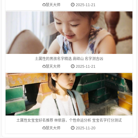
高考。在一般标准或平均程度之上：高质量。高消费。高价。
慧天大师
2025-11-21
1.林依容-字典释意林,笔画数是 8林 读音是lín,林lín长在一片土地
上的许多树木或竹子：树林。森林。林海。林薮（ａ．山林小
泽；ｂ．喻丛集的处所）。聚集在一起的同类的人或事物：书
林。艺林。碑林。儒林。姓。circlesforestwoodsLin林的涵义
土属性的男孩名字精选 高硕山 名字测吉凶
是：长在
慧天大师
2025-11-21
土属性女宝宝好名推荐 林依容，个性命运分析 宝宝名字打分测试
慧天大师
2025-11-20