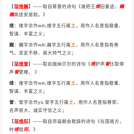
【
邬维巍
】
——取自蒋晋的诗句《谁把王
维
旧墨迹，
巍
巍
高挂安居前。》
维
：维字念作wéi,维字五行属
土
，用作人名意指稳重、
智谋、丰富之义；
巍
：巍字念作wēi,巍字五行属
土
，用作人名意指有骨
气、坚定不移、高大帅气之义；
【
邬维誉
】
——取自施纳贝尔的诗句《
维
护声
誉
比取得
声
誉
更难。 》
维
：维字念作wéi,维字五行属
土
，用作人名意指稳重、
智谋、丰富之义；
誉
：誉字念作yù,誉字五行属
土
，用作人名意指尊荣、
名声很大、诚实守信之义；
【
邬维阳
】
——取自郊庙朝会歌辞的诗句《在国南方，
时
维
就
阳
。》