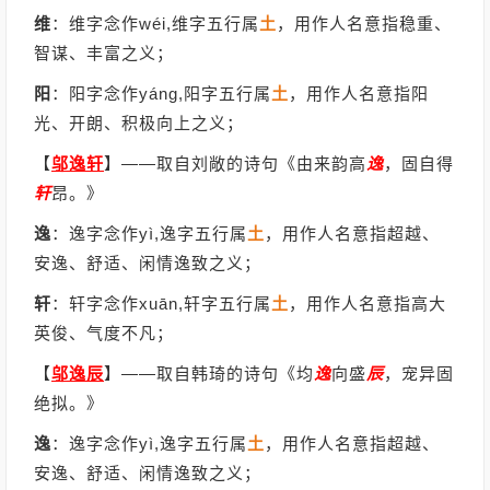
维
：维字念作wéi,维字五行属
土
，用作人名意指稳重、
智谋、丰富之义；
阳
：阳字念作yáng,阳字五行属
土
，用作人名意指阳
光、开朗、积极向上之义；
【
邬逸轩
】
——取自刘敞的诗句《由来韵高
逸
，固自得
轩
昂。》
逸
：逸字念作yì,逸字五行属
土
，用作人名意指超越、
安逸、舒适、闲情逸致之义；
轩
：轩字念作xuān,轩字五行属
土
，用作人名意指高大
英俊、气度不凡；
【
邬逸辰
】
——取自韩琦的诗句《均
逸
向盛
辰
，宠异固
绝拟。》
逸
：逸字念作yì,逸字五行属
土
，用作人名意指超越、
安逸、舒适、闲情逸致之义；