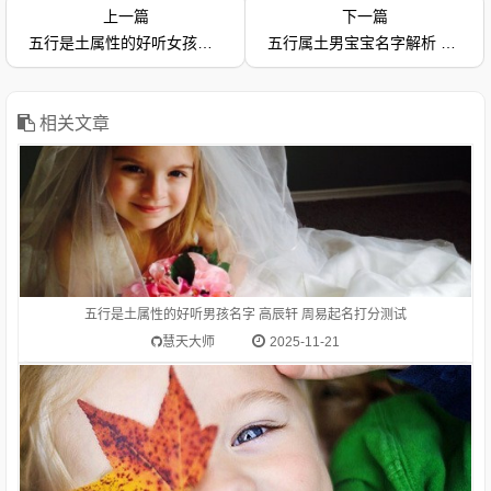
上一篇
下一篇
1.高辰轩-字典释意高,笔画数是 10高 读音是gāo,高gāo由下到上
五行是土属性的好听女孩名字 陆唯依 名字免费打分
五行属土男宝宝名字解析 邢越翔 取名打分测试免费
距离大的，与“低”相对：高峰。高空。高踞。高原。高耸。高山
流水（喻知己、知音或乐曲高妙）。高屋建瓴（形容居高临下的
形势）。高瞻远瞩。高度：他身高一米八。等级在上的：高级。
高考。在一般标准或平均程度之上：高质量。高消费。高价。
相关文章
1.高贻勇-字典释意高,笔画数是 10高 读音是gāo,高gāo由下到上
距离大的，与“低”相对：高峰。高空。高踞。高原。高耸。高山
流水（喻知己、知音或乐曲高妙）。高屋建瓴（形容居高临下的
形势）。高瞻远瞩。高度：他身高一米八。等级在上的：高级。
五行是土属性的好听男孩名字 高辰轩 周易起名打分测试
高考。在一般标准或平均程度之上：高质量。高消费。高价。
慧天大师
2025-11-21
名字字五行属什么？含名字字的女宝宝起名推荐