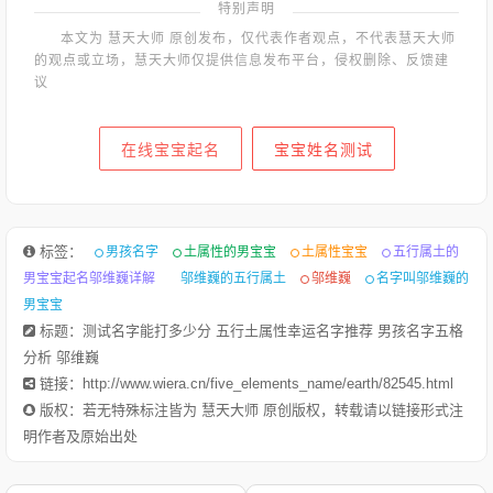
特别声明
本文为 慧天大师 原创发布，仅代表作者观点，不代表慧天大师
的观点或立场，慧天大师仅提供信息发布平台，侵权删除、反馈建
议
在线宝宝起名
宝宝姓名测试
标签：
男孩名字
土属性的男宝宝
土属性宝宝
五行属土的
男宝宝起名邬维巍详解
邬维巍的五行属土
邬维巍
名字叫邬维巍的
男宝宝
标题：测试名字能打多少分 五行土属性幸运名字推荐 男孩名字五格
分析 邬维巍
链接：http://www.wiera.cn/five_elements_name/earth/82545.html
版权：若无特殊标注皆为 慧天大师 原创版权，转载请以链接形式注
明作者及原始出处