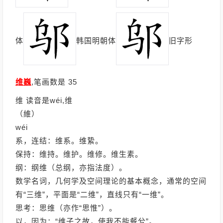
体
韩国明朝体
旧字形
维巍
,笔画数是 35
维 读音是wéi,维
（維）
wéi
系，连结：维系。维絷。
保持：维持。维护。维修。维生素。
纲：纲维（总纲，亦指法度）。
数学名词，几何学及空间理论的基本概念，通常的空间
有“三维”，平面是“二维”，直线只有“一维”。
思考：思维（亦作“思惟”）。
以，因为：“维子之故，使我不能餐兮”。