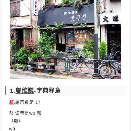
1.
邬维巍
-字典释意
邬
,笔画数是 17
邬 读音是wū,邬
（鄔）
wū