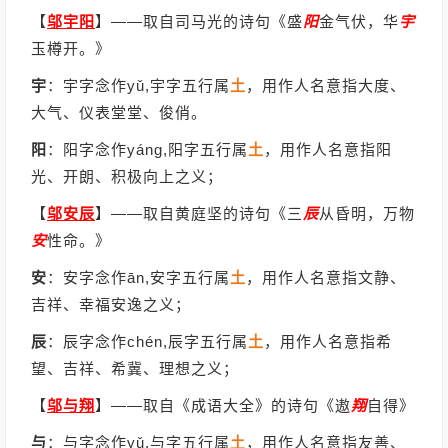
【
邬宇阳
】
——取自司马光的诗句《盛
阳
金气伏，华
宇
玉樽开。》
宇
：宇字念作yǔ,宇字五行属
土
，用作人名意指大度、
大气、仪表堂堂、俊俏。
阳
：阳字念作yáng,阳字五行属
土
，用作人名意指阳
光、开朗、积极向上之义；
【
邬安辰
】
——取自黄庭坚的诗句《三
辰
从昏明，万物
安
性命。》
安
：安字念作ān,安字五行属
土
，用作人名意指文静、
吉祥、幸福安逸之义；
辰
：辰字念作chén,辰字五行属
土
，用作人名意指希
望、吉祥、希冀、理想之义；
【
邬与翔
】
——取自《成语大全》的诗句《遨
翔
自得》
与
：与字念作yǔ,与字五行属
土
，用作人名意指友善、