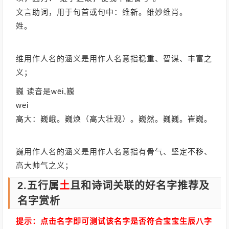
文言助词，用于句首或句中：维新。维妙维肖。
姓。
维用作人名的涵义是用作人名意指稳重、智谋、丰富之
义；
巍 读音是wēi,巍
wēi
高大：巍峨。巍焕（高大壮观）。巍然。巍巍。崔巍。
巍用作人名的涵义是用作人名意指有骨气、坚定不移、
高大帅气之义；
2.五行属
土
且和诗词关联的好名字推荐及
名字赏析
提示：点击名字即可测试该名字是否符合宝宝生辰八字