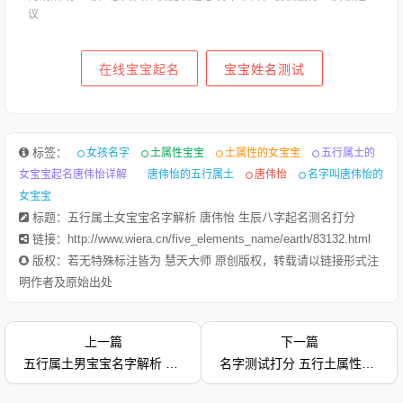
议
在线宝宝起名
宝宝姓名测试
标签：
女孩名字
土属性宝宝
土属性的女宝宝
五行属土的
女宝宝起名唐伟怡详解
唐伟怡的五行属土
唐伟怡
名字叫唐伟怡的
女宝宝
标题：五行属土女宝宝名字解析 唐伟怡 生辰八字起名测名打分
链接：http://www.wiera.cn/five_elements_name/earth/83132.html
版权：若无特殊标注皆为 慧天大师 原创版权，转载请以链接形式注
明作者及原始出处
上一篇
下一篇
1.高辰轩-字典释意高,笔画数是 10高 读音是gāo,高gāo由下到上
五行属土男宝宝名字解析 陈宇辰 姓名评分
名字测试打分 五行土属性幸运名字推荐 男孩名字五格分析 陈威远
距离大的，与“低”相对：高峰。高空。高踞。高原。高耸。高山
流水（喻知己、知音或乐曲高妙）。高屋建瓴（形容居高临下的