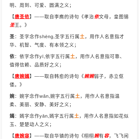
明、周到、可爱、圆满之义；
【
唐圣依
】
——取自李廌的诗句《孝治
依
文母，皇图锡
圣
王。》
圣
：圣字念作shèng,圣字五行属
土
，用作人名意指才
华、机智、气度、有本领之义；
依
：依字念作yī,依字五行属
土
，用作人名意指可靠、
值得信赖、品质好之义；
【
唐婉嫣
】
——取自韩愈的诗句《
婉
婉
弱子，赤立伛
偻。》
婉
：婉字念作wǎn,婉字五行属
土
，用作人名意指温
柔、美丽、安静、美好之义；
嫣
：嫣字念作yān,嫣字五行属
土
，用作人名意指如花似
玉、楚楚动人之义；
【
唐婉容
】
——取自华镇的诗句《栩栩
婉
有
容
，飞飞闲