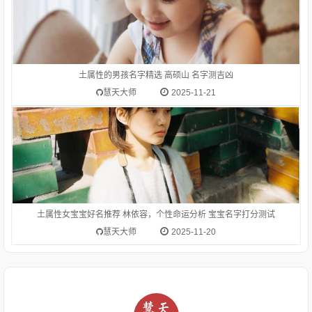
1.林依容-字典释意林,笔画数是 8林 读音是lín,林lín长在一片土地
上的许多树木或竹子：树林。森林。林海。林薮（ａ．山林小
泽；ｂ．喻丛集的处所）。聚集在一起的同类的人或事物：书
林。艺林。碑林。儒林。姓。circlesforestwoodsLin林的涵义
土属性的男孩名字精选 高硕山 名字测吉凶
是：长在
慧天大师
2025-11-21
土属性女宝宝好名推荐 林依容，个性命运分析 宝宝名字打分测试
慧天大师
2025-11-20