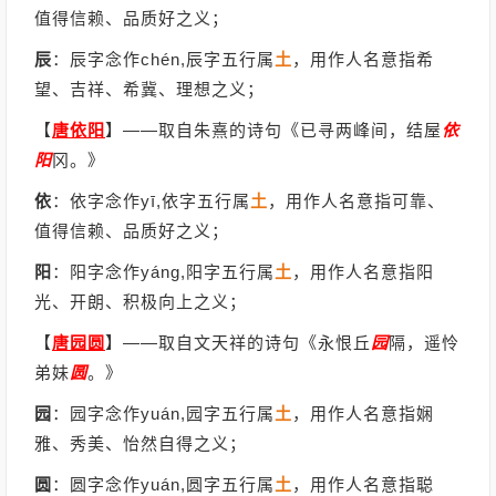
值得信赖、品质好之义；
辰
：辰字念作chén,辰字五行属
土
，用作人名意指希
望、吉祥、希冀、理想之义；
【
唐依阳
】
——取自朱熹的诗句《已寻两峰间，结屋
依
阳
冈。》
依
：依字念作yī,依字五行属
土
，用作人名意指可靠、
值得信赖、品质好之义；
阳
：阳字念作yáng,阳字五行属
土
，用作人名意指阳
光、开朗、积极向上之义；
【
唐园圆
】
——取自文天祥的诗句《永恨丘
园
隔，遥怜
弟妹
圆
。》
园
：园字念作yuán,园字五行属
土
，用作人名意指娴
雅、秀美、怡然自得之义；
圆
：圆字念作yuán,圆字五行属
土
，用作人名意指聪