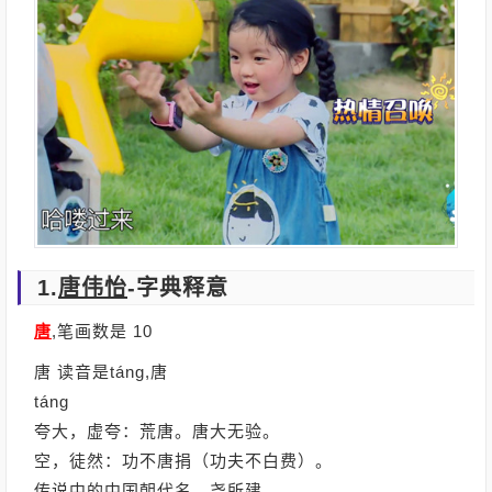
1.
唐伟怡
-字典释意
唐
,笔画数是 10
唐 读音是táng,唐
táng
夸大，虚夸：荒唐。唐大无验。
空，徒然：功不唐捐（功夫不白费）。
传说中的中国朝代名，尧所建。