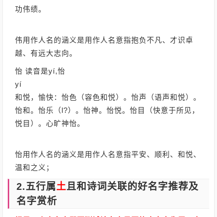
功伟绩。
伟用作人名的涵义是用作人名意指抱负不凡、才识卓
越、有远大志向。
怡 读音是yí,怡
yí
和悦，愉快：怡色（容色和悦）。怡声（语声和悦）。
怡和。怡乐（l?）。怡神。怡悦。怡目（快意于所见，
悦目）。心旷神怡。
怡用作人名的涵义是用作人名意指平安、顺利、和悦、
温和之义；
2.五行属
土
且和诗词关联的好名字推荐及
名字赏析