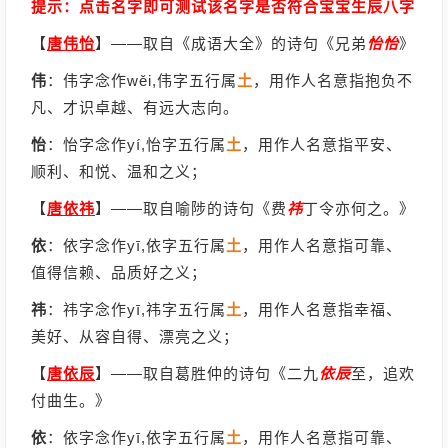
提示：点击名字即可测试该名字是否符合宝宝生辰八字
【
唐伟怡
】
——取自《成语大全》的诗句《兄弟
怡
怡
》
伟
：伟字念作wěi,伟字五行属
土
，用作人名意指抱负不
凡、才识卓越、有远大志向。
怡
：怡字念作yí,怡字五行属
土
，用作人名意指平安、
顺利、和悦、温和之义；
【
唐依祎
】
——取自喻陟的诗句《费
祎
丁令亦何之。》
依
：依字念作yī,依字五行属
土
，用作人名意指可靠、
值得信赖、品质好之义；
祎
：祎字念作yī,祎字五行属
土
，用作人名意指幸福、
美好、从容自得、漂亮之义；
【
唐依辰
】
——取自葛胜仲的诗句《二九
依辰
至，追欢
付曲生。》
依
：依字念作yī,依字五行属
土
，用作人名意指可靠、