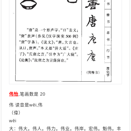
伟怡
,笔画数是 20
伟 读音是wěi,伟
（偉）
wěi
大：伟大。伟人。伟力。伟业。伟岸。宏伟。魁伟。丰