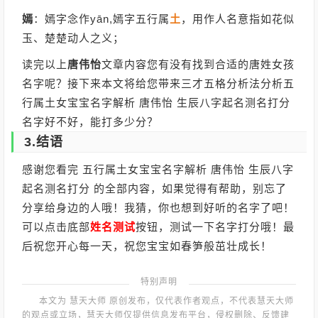
嫣
：嫣字念作yān,嫣字五行属
土
，用作人名意指如花似
玉、楚楚动人之义；
读完以上
唐伟怡
文章内容您有没有找到合适的唐姓女孩
名字呢？接下来本文将给您带来三才五格分析法分析五
行属土女宝宝名字解析 唐伟怡 生辰八字起名测名打分
名字好不好，能打多少分？
3.结语
感谢您看完 五行属土女宝宝名字解析 唐伟怡 生辰八字
起名测名打分 的全部内容，如果觉得有帮助，别忘了
分享给身边的人哦！我猜，你也想到好听的名字了吧！
可以点击底部
姓名测试
按钮，测试一下名字打分哦！最
后祝您开心每一天，祝您宝宝如春笋般茁壮成长！
特别声明
本文为 慧天大师 原创发布，仅代表作者观点，不代表慧天大师
的观点或立场，慧天大师仅提供信息发布平台，侵权删除、反馈建