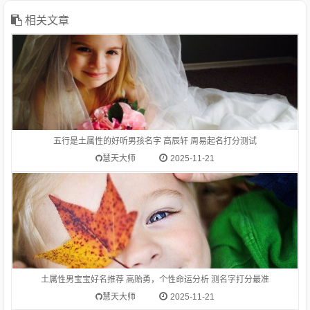
形势）。高瞻远瞩。高度：他身高一米八。等级在上的：高级。
高考。在一般标准或平均程度之上：高质量。高消费。高价。
相关文章
1.高贻勇-字典释意高,笔画数是 10高 读音是gāo,高gāo由下到上
距离大的，与“低”相对：高峰。高空。高踞。高原。高耸。高山
流水（喻知己、知音或乐曲高妙）。高屋建瓴（形容居高临下的
形势）。高瞻远瞩。高度：他身高一米八。等级在上的：高级。
五行是土属性的好听男孩名字 高辰轩 周易起名打分测试
高考。在一般标准或平均程度之上：高质量。高消费。高价。
慧天大师
2025-11-21
名字字五行属什么？含名字字的女宝宝起名推荐
土属性男宝宝好名推荐 高贻勇，个性命运分析 测名字打分最准
慧天大师
2025-11-21