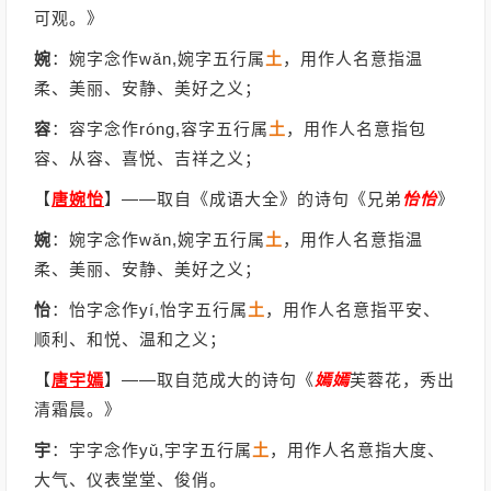
可观。》
婉
：婉字念作wǎn,婉字五行属
土
，用作人名意指温
柔、美丽、安静、美好之义；
容
：容字念作róng,容字五行属
土
，用作人名意指包
容、从容、喜悦、吉祥之义；
【
唐婉怡
】
——取自《成语大全》的诗句《兄弟
怡
怡
》
婉
：婉字念作wǎn,婉字五行属
土
，用作人名意指温
柔、美丽、安静、美好之义；
怡
：怡字念作yí,怡字五行属
土
，用作人名意指平安、
顺利、和悦、温和之义；
【
唐宇嫣
】
——取自范成大的诗句《
嫣
嫣
芙蓉花，秀出
清霜晨。》
宇
：宇字念作yǔ,宇字五行属
土
，用作人名意指大度、
大气、仪表堂堂、俊俏。