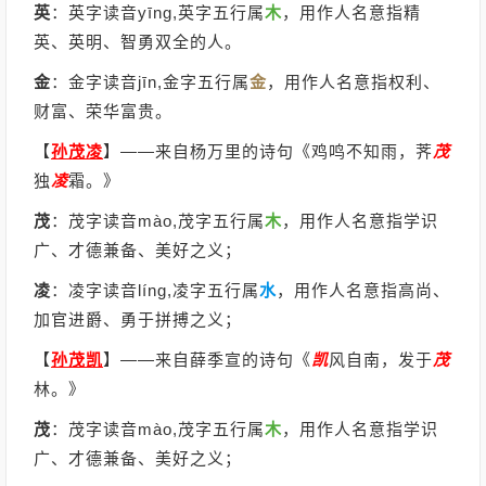
英
：英字读音yīng,英字五行属
木
，用作人名意指精
英、英明、智勇双全的人。
金
：金字读音jīn,金字五行属
金
，用作人名意指权利、
财富、荣华富贵。
【
孙茂凌
】
——来自杨万里的诗句《鸡鸣不知雨，荠
茂
独
凌
霜。》
茂
：茂字读音mào,茂字五行属
木
，用作人名意指学识
广、才德兼备、美好之义；
凌
：凌字读音líng,凌字五行属
水
，用作人名意指高尚、
加官进爵、勇于拼搏之义；
【
孙茂凯
】
——来自薛季宣的诗句《
凯
风自南，发于
茂
林。》
茂
：茂字读音mào,茂字五行属
木
，用作人名意指学识
广、才德兼备、美好之义；