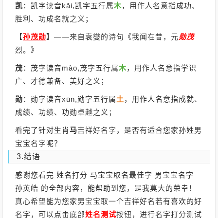
凯
：凯字读音kǎi,凯字五行属
木
，用作人名意指成功、
胜利、功成名就之义；
【
孙茂勋
】
——来自袁燮的诗句《我闻在昔，元
勋
茂
烈。》
茂
：茂字读音mào,茂字五行属
木
，用作人名意指学识
广、才德兼备、美好之义；
勋
：勋字读音xūn,勋字五行属
土
，用作人名意指成就、
成绩、功绩、功勋卓越之义；
看完了针对生肖
马
吉祥好名字，是否有适合您家孙姓男
宝宝名字呢？
3.结语
感谢您看完 姓名打分 马宝宝取名最佳字 男宝宝名字
孙英皓 的全部内容，能帮助到您，是我莫大的荣幸！
真心希望能为您家男宝宝取一个吉祥好名若有喜欢的好
名字，可以点击底部
姓名测试
按钮，进行名字打分测试