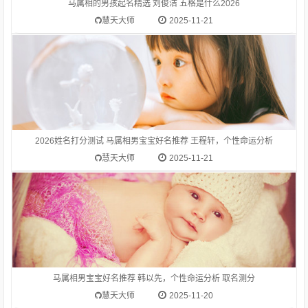
字解:王wáng古代一国君主的称号，现代有些国家仍用这种称
马属相的男孩起名精选 刘俊洁 五格是什么2026
号：王国。王法。公子王孙。王朝（ch俹 ）。
慧天大师
2025-11-21
1.生肖马(午)的吉祥名字推荐-韩以先韩以先 为通过偏旁部首
【人】推荐而来生肖马(午)适合的偏旁部首为：艹、金、玉、
木、禾、虫、米、人、月、土、才、钅、亻姓氏韩的笔画数是
17字解:韩（韓）hán中国周代诸侯国名，在今河南省中部、山西
2026姓名打分测试 马属相男宝宝好名推荐 王程轩，个性命运分析
省东南部。指“韩国”（位于亚洲朝鲜半岛南部
慧天大师
2025-11-21
马属相男宝宝好名推荐 韩以先，个性命运分析 取名测分
慧天大师
2025-11-20