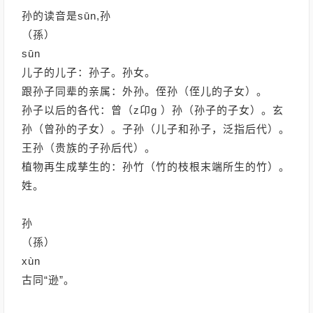
孙的读音是sūn,孙
（孫）
sūn
儿子的儿子：孙子。孙女。
跟孙子同辈的亲属：外孙。侄孙（侄儿的子女）。
孙子以后的各代：曾（z卬g ）孙（孙子的子女）。玄
孙（曾孙的子女）。子孙（儿子和孙子，泛指后代）。
王孙（贵族的子孙后代）。
植物再生成孳生的：孙竹（竹的枝根末端所生的竹）。
姓。
孙
（孫）
xùn
古同“逊”。