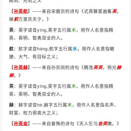
精明、光明之义
【
孙英航
】
——来自宋徽宗的诗句《式燕簪裳遍集
英
，
梯
航
万里庆天宁。》
英
：英字读音yīng,英字五行属
木
，用作人名意指精
英、英明、智勇双全的人。
航
：航字读音háng,航字五行属
水
，用作人名意指敏
捷、大气、有目标之义；
【
孙英赫
】
——来自孙宗闵的诗句《腾茂
英
英
，扬光
赫
赫
。》
英
：英字读音yīng,英字五行属
木
，用作人名意指精
英、英明、智勇双全的人。
赫
：赫字读音hè,赫字五行属
木
，用作人名意指名声、
财富、权力很高大之义；
【
孙英金
】
——来自晏殊的诗句《天人乞与
金
英
嫩。》