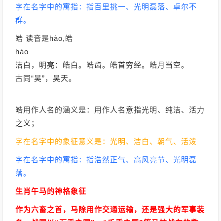
字在名字中的寓指：指百里挑一、光明磊落、卓尔不
群。
皓 读音是hào,皓
hào
洁白，明亮：皓白。皓齿。皓首穷经。皓月当空。
古同“昊”，昊天。
皓用作人名的涵义是：用作人名意指光明、纯洁、活力
之义；
字在名字中的象征意义是：光明、洁白、朝气、活泼
字在名字中的寓指：指浩然正气、高风亮节、光明磊
落。
生肖午马的神格象征
作为六畜之首，马除用作交通运输，还是强大的军事装