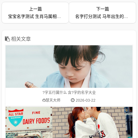
上一篇
下一篇
?字五行属什么？含?字的女宝宝起名推荐
宝宝名字测试 生肖马属相幸运名字推荐 男孩名字五格分析 石涵玉
名字打分测试 马年出生的男宝宝取名最佳用字 石昕玉
相关文章
1.2026生肖马(午)的吉祥名字推荐-冯茜媛冯茜媛 为通过偏旁部
首【艹】推荐而来生肖马(午)适合的偏旁部首为：艹、金、玉、
木、禾、虫、米、人、月、土、才、钅、亻姓氏冯的笔画数是
12字解:冯（馮）féng姓。冯（馮）píng古同“凭”，凭借，
?字五行属什么 含?字的名字大全
慧天大师
2026-03-22
1.2026生肖马(午)的吉祥名字推荐-王程颉王程颉 为通过偏旁部