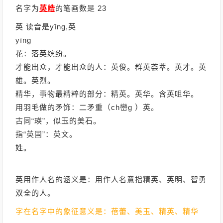
名字为
英皓
的笔画数是 23
英 读音是yīng,英
yīng
花：落英缤纷。
才能出众，才能出众的人：英俊。群英荟萃。英才。英
雄。英烈。
精华，事物最精粹的部分：精英。英华。含英咀华。
用羽毛做的矛饰：二矛重（ch巒g ）英。
古同“瑛”，似玉的美石。
指“英国”：英文。
姓。
英用作人名的涵义是：用作人名意指精英、英明、智勇
双全的人。
字在名字中的象征意义是：蓓蕾、美玉、精英、精华