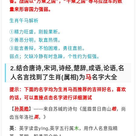
备。战国以“万乘之国”，“千乘之国”等马拉战车的数
量来形容国力强弱。
生肖午马解析
①精力旺盛，刚毅果断。
②善恶分明，耿直热情。
③能言善辩，不怕困难，勇往直前。
弱点；欠缺冷静有时急躁，个性约为倔强。
2.结合唐诗,宋词,诗经,楚辞,成语,论语,名
人名言找到了生肖(属相)为
马
名字大全
提示：下面的名字均为生肖马而推荐的吉祥好名，喜欢
的话，可以直接点击名字进行详细测试
【
孙英皓
】
——来自苏缄的诗句《厖眉昔日商山
皓
，尚
齿当年洛社
英
。》
英
：英字读音yīng,英字五行属
木
，用作人名意指精