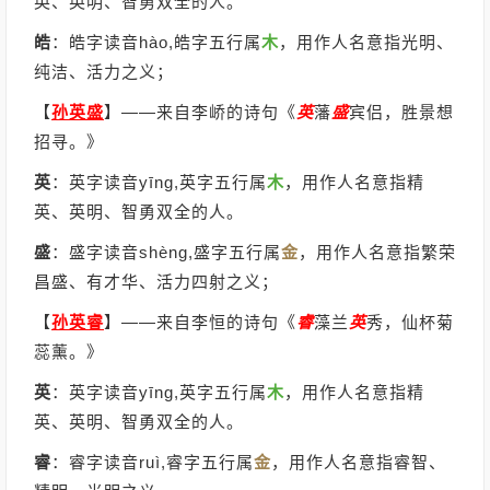
英、英明、智勇双全的人。
皓
：皓字读音hào,皓字五行属
木
，用作人名意指光明、
纯洁、活力之义；
【
孙英盛
】
——来自李峤的诗句《
英
藩
盛
宾侣，胜景想
招寻。》
英
：英字读音yīng,英字五行属
木
，用作人名意指精
英、英明、智勇双全的人。
盛
：盛字读音shèng,盛字五行属
金
，用作人名意指繁荣
昌盛、有才华、活力四射之义；
【
孙英睿
】
——来自李恒的诗句《
睿
藻兰
英
秀，仙杯菊
蕊薰。》
英
：英字读音yīng,英字五行属
木
，用作人名意指精
英、英明、智勇双全的人。
睿
：睿字读音ruì,睿字五行属
金
，用作人名意指睿智、