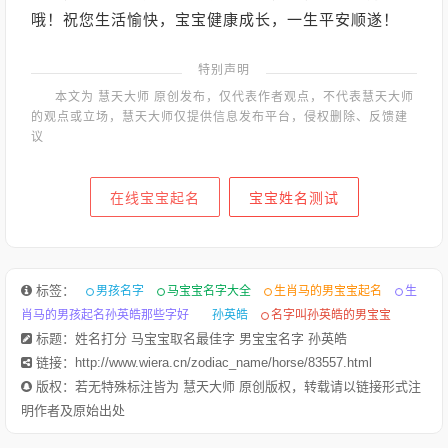
哦！祝您生活愉快，宝宝健康成长，一生平安顺遂！
特别声明
本文为 慧天大师 原创发布，仅代表作者观点，不代表慧天大师
的观点或立场，慧天大师仅提供信息发布平台，侵权删除、反馈建
议
在线宝宝起名
宝宝姓名测试
标签：
男孩名字
马宝宝名字大全
生肖马的男宝宝起名
生
肖马的男孩起名孙英皓那些字好
孙英皓
名字叫孙英皓的男宝宝
标题：姓名打分 马宝宝取名最佳字 男宝宝名字 孙英皓
链接：http://www.wiera.cn/zodiac_name/horse/83557.html
版权：若无特殊标注皆为 慧天大师 原创版权，转载请以链接形式注
明作者及原始出处