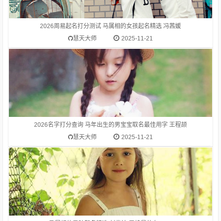
首【禾】推荐而来生肖马(午)适合的偏旁部首为：艹、金、玉、
木、禾、虫、米、人、月、土、才、钅、亻姓氏王的笔画数是 4
字解:王wáng古代一国君主的称号，现代有些国家仍用这种称
2026周易起名打分测试 马属相的女孩起名精选 冯茜媛
号：王国。王法。公子王孙。王朝（ch俹 ）。
慧天大师
2025-11-21
1.2026生肖马(午)的吉祥名字推荐-刘俊洁刘俊洁 为通过偏旁部
首【亻】推荐而来生肖马(午)适合的偏旁部首为：艹、金、玉、
木、禾、虫、米、人、月、土、才、钅、亻姓氏刘的笔画数是
15字解:刘（劉）liú姓。刘的涵义是：指战胜，克服；也指发，
2026名字打分查询 马年出生的男宝宝取名最佳用字 王程颉
如刘海。
慧天大师
2025-11-21
1.2026生肖马(午)的吉祥名字推荐-王程轩王程轩 为通过偏旁部
首【禾】推荐而来生肖马(午)适合的偏旁部首为：艹、金、玉、
木、禾、虫、米、人、月、土、才、钅、亻姓氏王的笔画数是 4