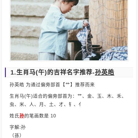
1.生肖马(午)的吉祥名字推荐-
孙英皓
孙英皓 为通过偏旁部首【艹】推荐而来
生肖马(午)适合的偏旁部首为：艹、金、玉、木、禾、
虫、米、人、月、土、才、钅、亻
姓氏
孙
的笔画数是 10
字解:孙
（孫）