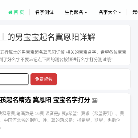
首 页
名字测试
生肖起名
名字大全
起
土的男宝宝起名冀恩阳详解
 五行属土的男宝宝起名冀恩阳详解 相关的宝宝名字，希望各位宝宝
到了好名字不要忘记点下面的测名按钮进行名字打分测试哦！
免费起名
孩起名精选 冀恩阳 宝宝名字打分
典释意冀,笔画数是 16冀 读音是jì,冀jì希望：冀求（希望得到）。冀
。中国河北省的别称。姓。冀的涵义是：指希望，期望，也指企
。