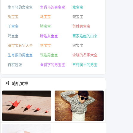
生肖马的女宝宝
生肖马的男宝宝
龙宝宝
起名
起名
兔宝宝
马宝宝
蛇宝宝
羊宝宝
猪宝宝
鲁姓男宝宝
鸡宝宝
滕姓女宝宝
百家姓赵的由来
鸡宝宝名字大全
狗宝宝
猴宝宝
生肖猴的男宝宝
钱姓男宝宝
含晓的名字大全
百家姓张
含俊字的男宝宝
五行属土的男宝
宝起名刘恩硕详
解
随机文章