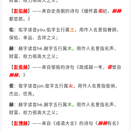
财富、权力很高大之义；
【
彭佑赫
】
——来自史尧弼的诗句《缅怀嘉
佑
初，
赫
赫
都官郎。》
佑
：佑字读音yòu,佑字五行属
土
，用作人名意指眷顾、
保佑、幸运、吉祥之义；
赫
：赫字读音hè,赫字五行属
木
，用作人名意指名声、
财富、权力很高大之义；
【
彭俊赫
】
——来自邹极的诗句《政成越一考，
俊
誉自
赫
赫
。》
俊
：俊字读音jùn,俊字五行属
火
，用作人名意指俊俏、
杰出、优秀。
赫
：赫字读音hè,赫字五行属
木
，用作人名意指名声、
财富、权力很高大之义；
【
彭博赫
】
——来自《成语大全》的诗句《
赫
赫
有名》