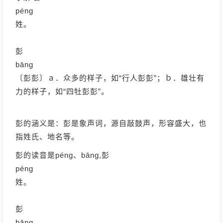
péng
姓。
彭
bāng
〔彭彭〕ａ．众多的样子，如“行人彭彭”；ｂ．雄壮有
力的样子，如“四牡彭彭”。
彭的涵义是：彭是象声词，源自敲鼓声，形容盛大，也
指姓氏、地名等。
彭的读音是péng、bāng,彭
péng
姓。
彭
bāng