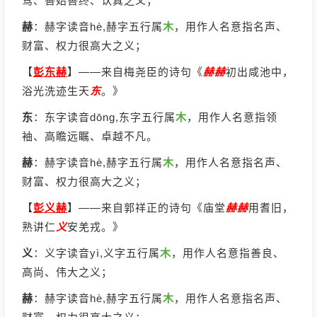
骛、善始善终、认真之义；
赫
：赫字读音hè,赫字五行属
木
，用作人名意指名声、
财富、权力很高大之义；
【
彭东赫
】
——来自梅尧臣的诗句《
赫
赫
初出咸池中，
浴光洗迹生天
东
。》
东
：东字读音dōng,东字五行属
木
，用作人名意指领
袖、高瞻远瞩、卓越不凡。
赫
：赫字读音hè,赫字五行属
木
，用作人名意指名声、
财富、权力很高大之义；
【
彭义赫
】
——来自郭祥正的诗句《庙堂
赫
赫
用耆旧，
熟讲仁
义
安羌戎。》
义
：义字读音yì,义字五行属
木
，用作人名意指善良、
高尚、伟大之义；
赫
：赫字读音hè,赫字五行属
木
，用作人名意指名声、