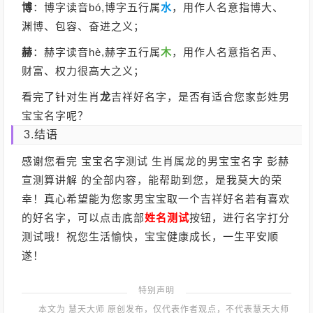
博
：博字读音bó,博字五行属
水
，用作人名意指博大、
渊博、包容、奋进之义；
赫
：赫字读音hè,赫字五行属
木
，用作人名意指名声、
财富、权力很高大之义；
看完了针对生肖
龙
吉祥好名字，是否有适合您家彭姓男
宝宝名字呢？
3.结语
感谢您看完 宝宝名字测试 生肖属龙的男宝宝名字 彭赫
宣测算讲解 的全部内容，能帮助到您，是我莫大的荣
幸！真心希望能为您家男宝宝取一个吉祥好名若有喜欢
的好名字，可以点击底部
姓名测试
按钮，进行名字打分
测试哦！祝您生活愉快，宝宝健康成长，一生平安顺
遂！
特别声明
本文为 慧天大师 原创发布，仅代表作者观点，不代表慧天大师