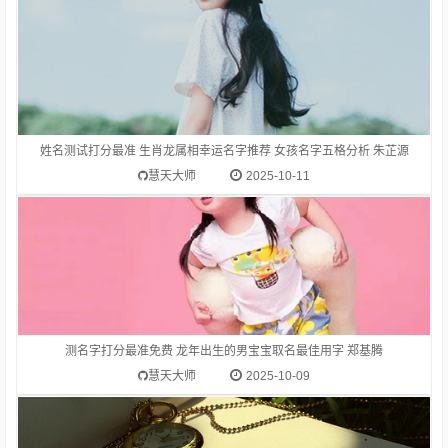
1.生肖龙(辰)的吉祥名字推荐-郑基腾郑基腾 为通过偏旁部首
【月】推荐而来生肖龙(辰)适合的偏旁部首为：水、金、玉、
白、赤、月、鱼、酉、人、氵、钅、亻姓氏郑的笔画数是 19字
解:郑（鄭）zhèng中国周代诸侯国名，在今河南省新郑县一带：
姓名测试打分最准 生肖龙属相幸运名字推荐 女孩名字五格分析 朱芷源
郑人买履（讽喻那些只相信教条，不顾客观实际的人）
慧天大师
2025-10-11
1.生肖龙(辰)的吉祥名字推荐-孙晓伟孙晓伟 为通过偏旁部首
【亻】推荐而来生肖龙(辰)适合的偏旁部首为：水、金、玉、
白、赤、月、鱼、酉、人、氵、钅、亻姓氏孙的笔画数是 10字
解:孙（孫）sūn儿子的儿子：孙子。孙女。跟孙子同辈的亲属：
测名字打分最准免费 龙年出生的男宝宝取名最佳用字 郑基腾
外孙。侄孙（侄儿的子女）。孙子以后
慧天大师
2025-10-09