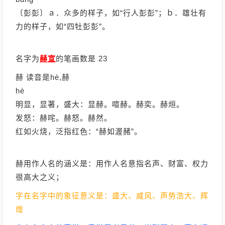
〔彭彭〕ａ．众多的样子，如“行人彭彭”；ｂ．雄壮有
力的样子，如“四牡彭彭”。
名字为
赫宣
的笔画数是 23
赫 读音是hè,赫
hè
明显，显著，盛大：显赫。喧赫。赫奕。赫烜。
发怒：赫咤。赫怒。赫然。
红如火烧，泛指红色：“赫如渥赭”。
赫用作人名的涵义是：用作人名意指名声、财富、权力
很高大之义；
字在名字中的象征意义是：盛大、威风、声势浩大、辉
煌