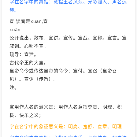
字在名字中的寓指：意指王者风范、光彩照人、声名远
赫。
宣 读音是xuān,宣
xuān
公开说出，散布：宣讲。宣传。宣战。宣称。宣言。宣
叙调。心照不宣。
疏导：宣泄。
古代帝王的大室。
皇帝命令或传达皇帝的命令：宣付。宣召（皇帝召
见）。宣诏（传旨）。
姓。
宣用作人名的涵义是：用作人名意指尊贵、明理、积
极、快乐之义；
字在名字中的象征意义是：明亮、宽舒、宣章、明理