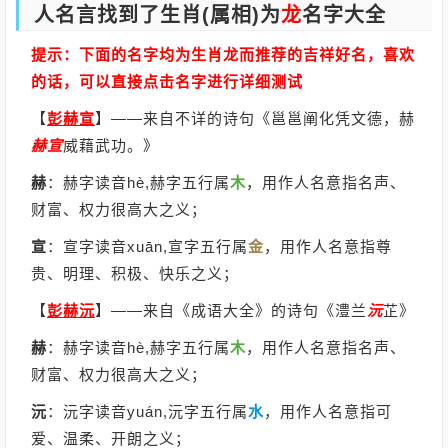
人名言找到了生肖(属相)为
龙
名字大全
提示：下面的名字均为生肖龙而推荐的吉祥好名，喜欢
的话，可以直接点击名字进行详细测试
【
彭赫宣
】
——来自不详的诗句《邕邕阐化凭文德，赫
赫宣
威藉武功。》
赫
：赫字读音hè,赫字五行属
木
，用作人名意指名声、
财富、权力很高大之义；
宣
：宣字读音xuān,宣字五行属
金
，用作人名意指尊
贵、明理、积极、快乐之义；
【
彭赫沅
】
——来自《成语大全》的诗句《澧兰
沅
芷》
赫
：赫字读音hè,赫字五行属
木
，用作人名意指名声、
财富、权力很高大之义；
沅
：沅字读音yuán,沅字五行属
水
，用作人名意指可
爱、温柔、开朗之义；