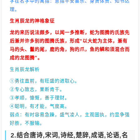
字在名字中的寓指：意指平安喜乐、身贤体贵、知书达
理。
生肖辰龙的神格象征
龙的来历说法颇多，以闻一多推断，蛇为图腾的氏族先
后兼并许多别的图腾氏族，形成“以大蛇为主体，兼有
马的头、鬣的尾，鹿的角，狗的爪，鱼的鳞和须混合而
成的龙图腾”。
生肖辰龙解析
①勇往直前，有旺盛的进取心。
②专心致志，果断肯干。
③孝顺，慷慨，善于理财。
④聪明，有才能，气度高。
弱点：有时容易急躁，盛气凌人，主观固执，约显争强
好胜，不服输。
2.结合唐诗,宋词,诗经,楚辞,成语,论语,名