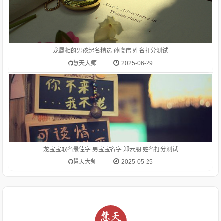
1.生肖龙(辰)的吉祥名字推荐-郑云朋郑云朋 为通过偏旁部首
【月】推荐而来生肖龙(辰)适合的偏旁部首为：水、金、玉、
白、赤、月、鱼、酉、人、氵、钅、亻姓氏郑的笔画数是 19字
解:郑（鄭）zhèng中国周代诸侯国名，在今河南省新郑县一带：
龙属相的男孩起名精选 孙晓伟 姓名打分测试
郑人买履（讽喻那些只相信教条，不顾客观实际的人）
慧天大师
2025-06-29
龙宝宝取名最佳字 男宝宝名字 郑云朋 姓名打分测试
慧天大师
2025-05-25