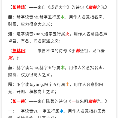
【
彭赫煊
】
——来自《成语大全》的诗句《
赫
赫
之光》
赫
：赫字读音hè,赫字五行属
木
，用作人名意指名声、
财富、权力很高大之义；
煊
：煊字读音xuān,煊字五行属
火
，用作人名意指名声
卓著、有名、闻名遐迩之义；
【
彭赫阳
】
——来自不详的诗句《于
赫
圣祖，龙飞晋
阳
。》
赫
：赫字读音hè,赫字五行属
木
，用作人名意指名声、
财富、权力很高大之义；
阳
：阳字读音yáng,阳字五行属
土
，用作人名意指阳
光、开朗、积极向上之义；
【
彭一赫
】
——来自陈著的诗句《
一
似朱明
赫
赫
光。》
一
：一字读音yī,一字五行属
水
，用作人名意指心无旁