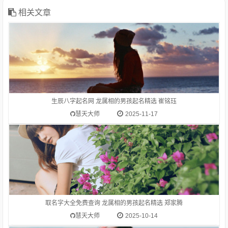
解:崔cuī〔崔巍〕山、建筑物高大伟岸。〔崔嵬〕a.有石头的土
山；b.高大。姓。
相关文章
1.生肖龙(辰)的吉祥名字推荐-郑家腾郑家腾 为通过偏旁部首
【月】推荐而来生肖龙(辰)适合的偏旁部首为：水、金、玉、
白、赤、月、鱼、酉、人、氵、钅、亻姓氏郑的笔画数是 19字
解:郑（鄭）zhèng中国周代诸侯国名，在今河南省新郑县一带：
生辰八字起名网 龙属相的男孩起名精选 崔铭珏
郑人买履（讽喻那些只相信教条，不顾客观实际的人）
慧天大师
2025-11-17
1.生肖龙(辰)的吉祥名字推荐-朱芷源朱芷源 为通过偏旁部首
【氵】推荐而来生肖龙(辰)适合的偏旁部首为：水、金、玉、
白、赤、月、鱼、酉、人、氵、钅、亻姓氏朱的笔画数是 6字解:
朱（②硃）zhū红色：朱红。朱批。朱笔。朱文（印章上的阳
取名字大全免费查询 龙属相的男孩起名精选 郑家腾
文）。朱门（红漆大门，旧时指豪富人家）。矿物
慧天大师
2025-10-14