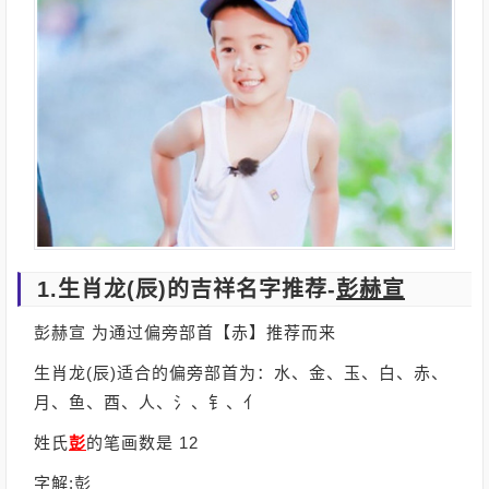
1.生肖龙(辰)的吉祥名字推荐-
彭赫宣
彭赫宣 为通过偏旁部首【赤】推荐而来
生肖龙(辰)适合的偏旁部首为：水、金、玉、白、赤、
月、鱼、酉、人、氵、钅、亻
姓氏
彭
的笔画数是 12
字解:彭