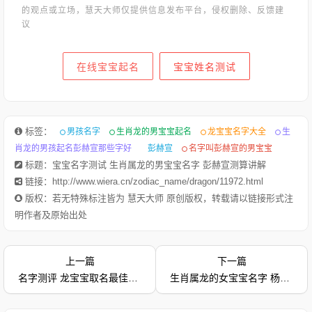
的观点或立场，慧天大师仅提供信息发布平台，侵权删除、反馈建
议
在线宝宝起名
宝宝姓名测试
标签：
男孩名字
生肖龙的男宝宝起名
龙宝宝名字大全
生
肖龙的男孩起名彭赫宣那些字好
彭赫宣
名字叫彭赫宣的男宝宝
标题：宝宝名字测试 生肖属龙的男宝宝名字 彭赫宣测算讲解
链接：http://www.wiera.cn/zodiac_name/dragon/11972.html
版权：若无特殊标注皆为 慧天大师 原创版权，转载请以链接形式注
明作者及原始出处
上一篇
下一篇
1.生肖龙(辰)的吉祥名字推荐-崔铭珏崔铭珏 为通过偏旁部首
名字测评 龙宝宝取名最佳字 男宝宝名字 宋令航
生肖属龙的女宝宝名字 杨金婷测算讲解 测算名字打分2024
【钅】推荐而来生肖龙(辰)适合的偏旁部首为：水、金、玉、
白、赤、月、鱼、酉、人、氵、钅、亻姓氏崔的笔画数是 11字