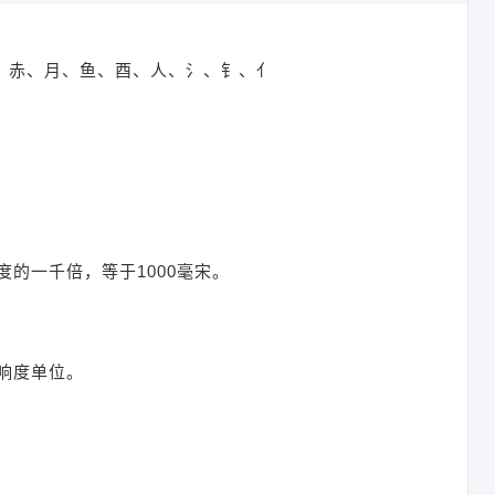
白、赤、月、鱼、酉、人、氵、钅、亻
的一千倍，等于1000毫宋。
响度单位。