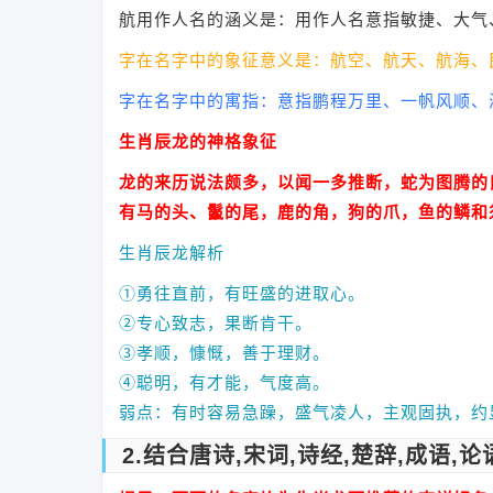
航用作人名的涵义是：用作人名意指敏捷、大气
字在名字中的象征意义是：航空、航天、航海、
字在名字中的寓指：意指鹏程万里、一帆风顺、
生肖辰龙的神格象征
龙的来历说法颇多，以闻一多推断，蛇为图腾的
有马的头、鬣的尾，鹿的角，狗的爪，鱼的鳞和
生肖辰龙解析
①勇往直前，有旺盛的进取心。
②专心致志，果断肯干。
③孝顺，慷慨，善于理财。
④聪明，有才能，气度高。
弱点：有时容易急躁，盛气凌人，主观固执，约
2.结合唐诗,宋词,诗经,楚辞,成语,