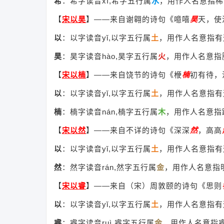
希
：希字读音xī,希字五行属
水
，用作人名意指稀
【
宋以昊
】
——来自谢翱的诗句《噫嘻
昊
天，使
以
：以字读音yǐ,以字五行属
土
，用作人名意指有
昊
：昊字读音hào,昊字五行属
火
，用作人名意指
【
宋以楠
】
——来自饶节的诗句《楩
楠
初有待，
以
：以字读音yǐ,以字五行属
土
，用作人名意指有
楠
：楠字读音nán,楠字五行属
木
，用作人名意指
【
宋以然
】
——来自不详的诗句《深深
然
，高高
以
：以字读音yǐ,以字五行属
土
，用作人名意指有
然
：然字读音rán,然字五行属
金
，用作人名意指
【
宋以睿
】
——来自（宋）周敦颐的诗句《思则
以
：以字读音yǐ,以字五行属
土
，用作人名意指有
睿
：睿字读音ruì,睿字五行属
金
，用作人名意指