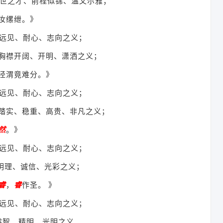
世之才、前程似锦、温文尔雅；
汝缧绁。》
远见、耐心、志向之义；
胸襟开阔、开明、潇洒之义；
泾渭竟难分。》
远见、耐心、志向之义；
踏实、稳重、高贵、非凡之义；
然
。》
远见、耐心、志向之义；
明理、诚信、光彩之义；
睿
，
睿
作圣。 》
远见、耐心、志向之义；
睿智、精明、光明之义