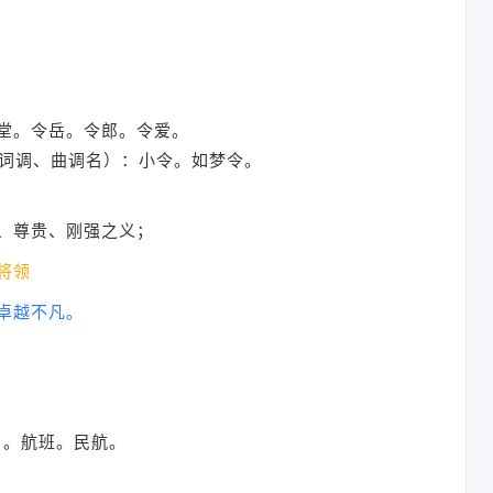
堂。令岳。令郎。令爱。
于词调、曲调名）：小令。如梦令。
、尊贵、刚强之义；
将领
卓越不凡。
）。航班。民航。