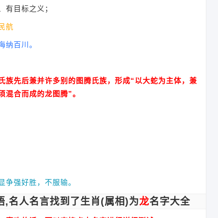
、有目标之义；
民航
海纳百川。
氏族先后兼并许多别的图腾氏族，形成“以大蛇为主体，兼
须混合而成的龙图腾”。
显争强好胜，不服输。
论语,名人名言找到了生肖(属相)为
龙
名字大全