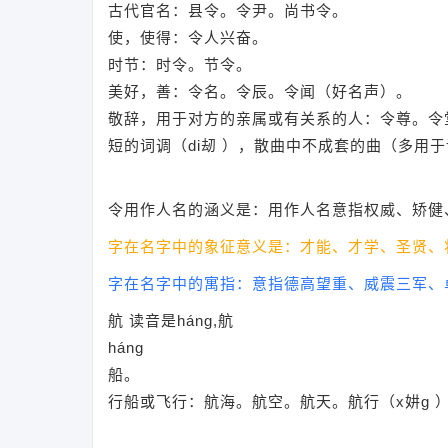
古代官名：县令。令尹。尚书令。
使，使得：令人兴奋。
时节：时令。节令。
美好，善：令名。令辰。令闻（好名声）。
敬辞，用于对方的亲属或有关系的人：令尊。令
短的词调（di刼 ），散曲中不成套的曲（多用
令用作人名的涵义是：用作人名意指权威、矫健
字在名字中的象征意义是：才能、才学、圣贤、
字在名字中的寓指：意指德高望重、威震三军、
航 读音是háng,航
háng
船。
行船或飞行：航海。航空。航天。航行（x妌g 