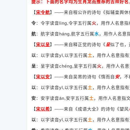
提示：下面的名字均为生肖龙而推荐的吉祥好名
【
宋令航
】
——来自程公许的诗句《拟辅皇舆休
令
：令字读音lìng,令字五行属
火
，用作人名意指
航
：航字读音háng,航字五行属
水
，用作人名意
【
宋以呈
】
——来自释正觉的诗句《
呈
似了也，
以
：以字读音yǐ,以字五行属
土
，用作人名意指有
呈
：呈字读音chéng,呈字五行属
火
，用作人名意
【
宋以安
】
——来自吴芾的诗句《惰而自
安
，不
以
：以字读音yǐ,以字五行属
土
，用作人名意指有
安
：安字读音ān,安字五行属
土
，用作人名意指
【
宋以希
】
——来自《成语大全》的诗句《望风
以
：以字读音yǐ,以字五行属
土
，用作人名意指有