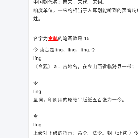
中国朝代名：南宋。宋代。宋词。
响度单位，一宋约相当于人耳刚能听到的声音响度
姓。
名字为
令航
的笔画数是 15
令 读音是líng、lǐng、lìng,令
líng
〔令狐〕ａ．古地名，在今山西省临猗县一带；
令
lǐng
量词，印刷用的原张平版纸五百张为一令。
令
lìng
上级对下级的指示：命令。法令。朝（zh乷 ）