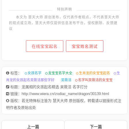
特别声明
本文为 慧天大师 原创发布，仅代表作者观点，不代表慧天大师
的观点或立场，慧天大师仅提供信息发布平台，侵权删除、反馈建
议
在线宝宝起名
宝宝姓名测试
标签：
女孩名字
龙宝宝名字大全
生肖龙的女宝宝起名
生
肖龙的女孩起名吴筱洁那些字好
吴筱洁
名字叫吴筱洁的女宝宝
标题：龙属相的女孩起名精选 吴筱洁 名字打分
链接：http://www.wiera.cn/zodiac_name/dragon/30139.html
版权：若无特殊标注皆为 慧天大师 原创版权，转载请以链接形式注
明作者及原始出处
上一篇
下一篇
1.生肖龙(辰)的吉祥名字推荐-崔铭珏崔铭珏 为通过偏旁部首