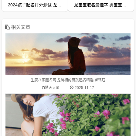
2024孩子起名打分测试 龙宝宝取名最佳字 女宝宝名字 吴艺汐
龙宝宝取名最佳字 男宝宝名字 何沁文 五格是什么2024
【钅】推荐而来生肖龙(辰)适合的偏旁部首为：水、金、玉、
白、赤、月、鱼、酉、人、氵、钅、亻姓氏崔的笔画数是 11字
解:崔cuī〔崔巍〕山、建筑物高大伟岸。〔崔嵬〕a.有石头的土
山；b.高大。姓。
相关文章
1.生肖龙(辰)的吉祥名字推荐-郑家腾郑家腾 为通过偏旁部首
【月】推荐而来生肖龙(辰)适合的偏旁部首为：水、金、玉、
白、赤、月、鱼、酉、人、氵、钅、亻姓氏郑的笔画数是 19字
解:郑（鄭）zhèng中国周代诸侯国名，在今河南省新郑县一带：
生辰八字起名网 龙属相的男孩起名精选 崔铭珏
郑人买履（讽喻那些只相信教条，不顾客观实际的人）
慧天大师
2025-11-17
1.生肖龙(辰)的吉祥名字推荐-朱芷源朱芷源 为通过偏旁部首
【氵】推荐而来生肖龙(辰)适合的偏旁部首为：水、金、玉、
白、赤、月、鱼、酉、人、氵、钅、亻姓氏朱的笔画数是 6字解: