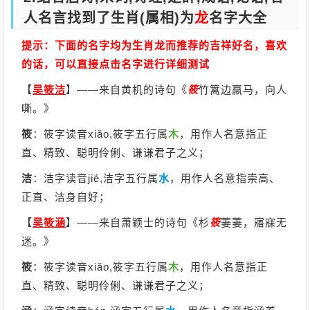
人名言找到了生肖(属相)为
龙
名字大全
提示：下面的名字均为生肖龙而推荐的吉祥好名，喜欢
的话，可以直接点击名字进行详细测试
【
吴筱洁
】
——来自黄机的诗句《
筱
竹篱边羸马，向人
嘶。》
筱
：筱字读音xiǎo,筱字五行属
木
，用作人名意指正
直、精致、聪明伶俐、谦谦君子之义；
洁
：洁字读音jié,洁字五行属
水
，用作人名意指崇高、
正直、洁身自好；
【
吴筱涵
】
——来自萧颖士的诗句《杉
筱
萋萋，寤寐无
迷。》
筱
：筱字读音xiǎo,筱字五行属
木
，用作人名意指正
直、精致、聪明伶俐、谦谦君子之义；