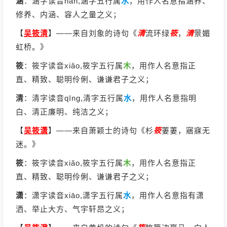
涵
：涵字读音hán,涵字五行属
水
，用作人名意指涵养、
修养、内涵、容人之量之义；
【
吴筱清
】
——来自刘象的诗句《
清
流环绿
筱
，
清
景媚
虹桥。》
筱
：筱字读音xiǎo,筱字五行属
木
，用作人名意指正
直、精致、聪明伶俐、谦谦君子之义；
清
：清字读音qīng,清字五行属
水
，用作人名意指明
白、清正廉明、纯洁之义；
【
吴筱潇
】
——来自萧颖士的诗句《杉
筱
萋萋，寤寐无
迷。》
筱
：筱字读音xiǎo,筱字五行属
木
，用作人名意指正
直、精致、聪明伶俐、谦谦君子之义；
潇
：潇字读音xiāo,潇字五行属
水
，用作人名意指有潇
洒、举止大方、气宇轩昂之义；