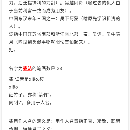
刀，后泛指锋利的刀剑）。吴越同舟（喻过去的仇人由
于当前利害一致而成为朋友）。
中国东汉末年三国之一：吴下阿蒙（喻原先学识粗浅的
人）。
泛指中国江苏省南部和浙江省北部一带：吴语。吴牛喘
月（喻见到类似事物就胆怯害怕起来）。
姓。
名字为
筱洁
的笔画数是 23
筱 读音是xiǎo,筱
xiǎo
细竹子。亦称“箭竹”。
同“小”，多用于人名。
筱用作人名的涵义是：用作人名意指正直、精致、聪明
伶俐、谦谦君子之义；