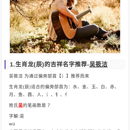
1.生肖龙(辰)的吉祥名字推荐-
吴筱洁
吴筱洁 为通过偏旁部首【氵】推荐而来
生肖龙(辰)适合的偏旁部首为：水、金、玉、白、赤、
月、鱼、酉、人、氵、钅、亻
姓氏
吴
的笔画数是 7
字解:吴
wú