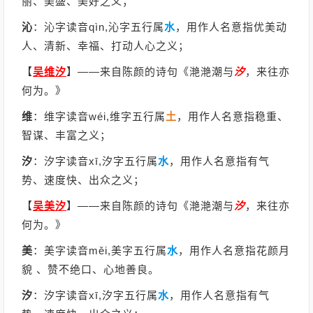
丽、美盛、美好之义；
沁
：沁字读音qìn,沁字五行属
水
，用作人名意指优美动
人、清新、幸福、打动人心之义；
【
吴维汐
】
——来自陈颜的诗句《滟滟潮与
汐
，来往亦
何为。》
维
：维字读音wéi,维字五行属
土
，用作人名意指稳重、
智谋、丰富之义；
汐
：汐字读音xī,汐字五行属
水
，用作人名意指有气
势、速度快、出众之义；
【
吴美汐
】
——来自陈颜的诗句《滟滟潮与
汐
，来往亦
何为。》
美
：美字读音měi,美字五行属
水
，用作人名意指花颜月
貌 、赞不绝口、心地善良。
汐
：汐字读音xī,汐字五行属
水
，用作人名意指有气