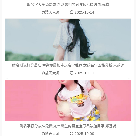
朱（②硃）zhū红色：朱红。朱批。朱笔。朱文（印章上的阳
取名字大全免费查询 龙属相的男孩起名精选 郑家腾
文）。朱门（红漆大门，旧时指豪富人家）。矿物
慧天大师
2025-10-14
1.生肖龙(辰)的吉祥名字推荐-郑基腾郑基腾 为通过偏旁部首
【月】推荐而来生肖龙(辰)适合的偏旁部首为：水、金、玉、
白、赤、月、鱼、酉、人、氵、钅、亻姓氏郑的笔画数是 19字
解:郑（鄭）zhèng中国周代诸侯国名，在今河南省新郑县一带：
姓名测试打分最准 生肖龙属相幸运名字推荐 女孩名字五格分析 朱芷源
郑人买履（讽喻那些只相信教条，不顾客观实际的人）
慧天大师
2025-10-11
1.生肖龙(辰)的吉祥名字推荐-孙晓伟孙晓伟 为通过偏旁部首
【亻】推荐而来生肖龙(辰)适合的偏旁部首为：水、金、玉、
白、赤、月、鱼、酉、人、氵、钅、亻姓氏孙的笔画数是 10字
解:孙（孫）sūn儿子的儿子：孙子。孙女。跟孙子同辈的亲属：
测名字打分最准免费 龙年出生的男宝宝取名最佳用字 郑基腾
外孙。侄孙（侄儿的子女）。孙子以后
慧天大师
2025-10-09