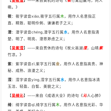
【
吴筱澄
】
——来自黄机的诗句《
筱
竹篱边羸马，向人
嘶。》
筱
：筱字读音xiǎo,筱字五行属
木
，用作人名意指正
直、精致、聪明伶俐、谦谦君子之义；
澄
：澄字读音chéng,澄字五行属
水
，用作人名意指清
楚、明了、明亮、澄思渺虑之义；
【
吴紫滢
】
——来自贯休的诗句《炭火邕湖
滢
，山晴
紫
竹凉。》
紫
：紫字读音zǐ,紫字五行属
金
，用作人名意指高贵、神
秘、成熟、浪漫之义；
滢
：滢字读音yíng,滢字五行属
水
，用作人名意指冰清
玉洁、轻盈、白皙、美貌之义；
【
吴绮沁
】
——来自《成语大全》的诗句《
沁
人心肺》
绮
：绮字读音qǐ,绮字五行属
木
，用作人名意指光彩、华