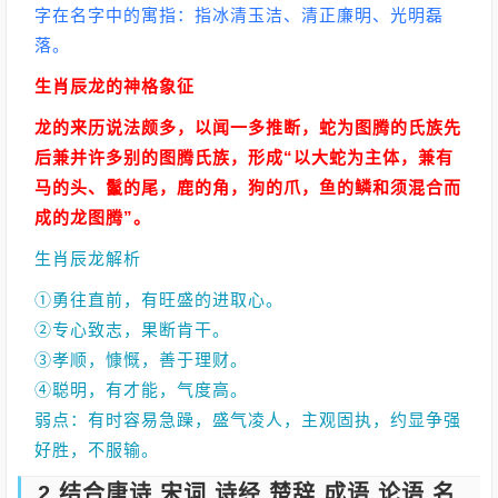
字在名字中的寓指：指冰清玉洁、清正廉明、光明磊
落。
生肖辰龙的神格象征
龙的来历说法颇多，以闻一多推断，蛇为图腾的氏族先
后兼并许多别的图腾氏族，形成“以大蛇为主体，兼有
马的头、鬣的尾，鹿的角，狗的爪，鱼的鳞和须混合而
成的龙图腾”。
生肖辰龙解析
①勇往直前，有旺盛的进取心。
②专心致志，果断肯干。
③孝顺，慷慨，善于理财。
④聪明，有才能，气度高。
弱点：有时容易急躁，盛气凌人，主观固执，约显争强
好胜，不服输。
2.结合唐诗,宋词,诗经,楚辞,成语,论语,名