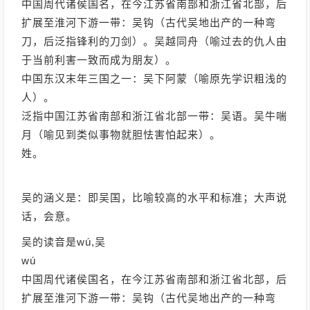
中国周代诸侯国名，在今江苏省南部和浙江省北部，后
扩展至淮河下游一带：吴钩（古代吴地出产的一种弯
刀，后泛指锋利的刀剑）。吴越同舟（喻过去的仇人由
于当前利害一致而成为朋友）。
中国东汉末年三国之一：吴下阿蒙（喻原先学识粗浅的
人）。
泛指中国江苏省南部和浙江省北部一带：吴语。吴牛喘
月（喻见到类似事物就胆怯害怕起来）。
姓。
吴的涵义是：即吴国，比喻较高的水平和标准；大声说
话，会意。
吴的读音是wú,吴
wú
中国周代诸侯国名，在今江苏省南部和浙江省北部，后
扩展至淮河下游一带：吴钩（古代吴地出产的一种弯