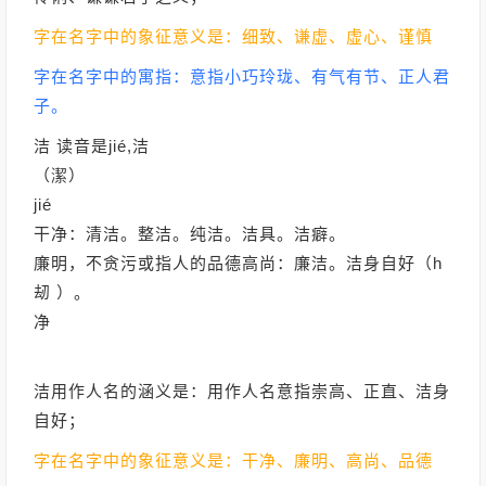
字在名字中的象征意义是：细致、谦虚、虚心、谨慎
字在名字中的寓指：意指小巧玲珑、有气有节、正人君
子。
洁 读音是jié,洁
（潔）
jié
干净：清洁。整洁。纯洁。洁具。洁癖。
廉明，不贪污或指人的品德高尚：廉洁。洁身自好（h
刼 ）。
净
洁用作人名的涵义是：用作人名意指崇高、正直、洁身
自好；
字在名字中的象征意义是：干净、廉明、高尚、品德