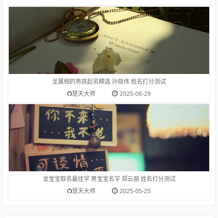
1.生肖龙(辰)的吉祥名字推荐-郑云朋郑云朋 为通过偏旁部首
【月】推荐而来生肖龙(辰)适合的偏旁部首为：水、金、玉、
白、赤、月、鱼、酉、人、氵、钅、亻姓氏郑的笔画数是 19字
解:郑（鄭）zhèng中国周代诸侯国名，在今河南省新郑县一带：
龙属相的男孩起名精选 孙晓伟 姓名打分测试
郑人买履（讽喻那些只相信教条，不顾客观实际的人）
慧天大师
2025-06-29
龙宝宝取名最佳字 男宝宝名字 郑云朋 姓名打分测试
慧天大师
2025-05-25