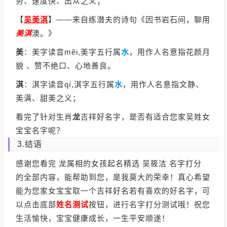
势、速度快、出众之义；
【
吴美淇
】
——来自练潜夫的诗句《因书岩石间，聊用
美淇
澳。》
美
：美字读音měi,美字五行属
水
，用作人名意指花颜月
貌 、赞不绝口、心地善良。
淇
：淇字读音qí,淇字五行属
水
，用作人名意指文静、
美满、甜美之义；
看完了针对生肖
龙
吉祥好名字，是否有适合您家吴姓女
宝宝名字呢？
3.结语
感谢您看完 龙属相的女孩起名精选 吴筱洁 名字打分
的全部内容，能帮助到您，是我莫大的荣幸！真心希望
能为您家女宝宝取一个吉祥好名若有喜欢的好名字，可
以点击底部
姓名测试
按钮，进行名字打分测试哦！祝您
生活愉快，宝宝健康成长，一生平安顺遂！